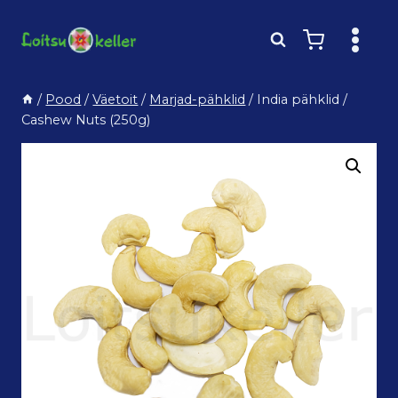
Skip
to
content
/
Pood
/
Väetoit
/
Marjad-pähklid
/
India pähklid /
Cashew Nuts (250g)