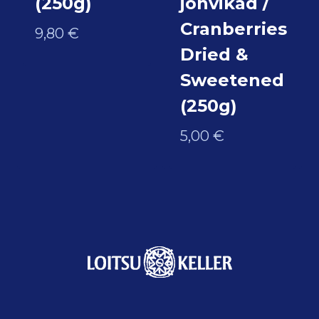
(250g)
jõhvikad /
Cranberries
9,80
€
Dried &
Sweetened
(250g)
5,00
€