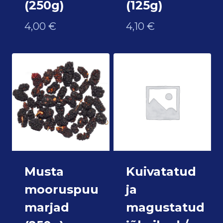
(250g)
(125g)
4,00
€
4,10
€
Musta
Kuivatatud
mooruspuu
ja
marjad
magustatud