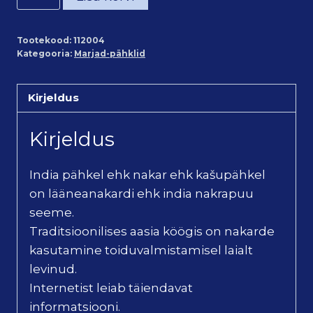
pähklid
/
Tootekood:
112004
Cashew
Kategooria:
Marjad-pähklid
Nuts
(250g)
Kirjeldus
kogus
Kirjeldus
India pähkel ehk nakar ehk kašupähkel
on lääneanakardi ehk india nakrapuu
seeme.
Traditsioonilises aasia köögis on nakarde
kasutamine toiduvalmistamisel laialt
levinud.
Internetist leiab täiendavat
informatsiooni.