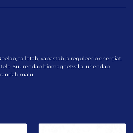
eelab, talletab, vabastab ja reguleerib energiat.
õuetele. Suurendab biomagnetvälja, ühendab
arandab mälu.