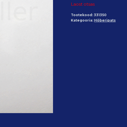
Laost otsas
Tootekood:
331350
Kategooria:
Hõberipats