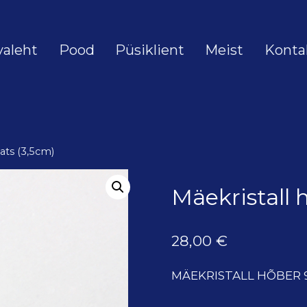
valeht
Pood
Püsiklient
Meist
Konta
ats (3,5cm)
Mäekristall 
28,00
€
MÄEKRISTALL HÕBER 9