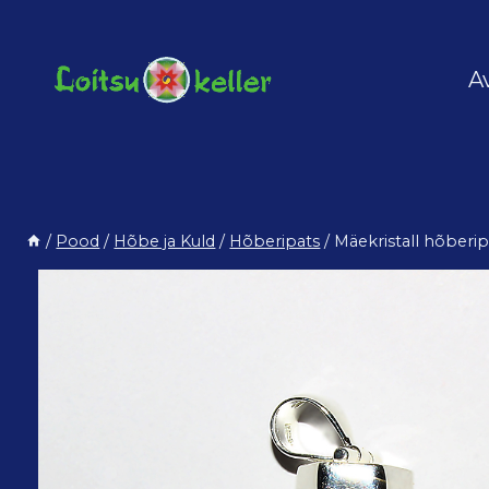
Skip
to
content
A
/
Pood
/
Hõbe ja Kuld
/
Hõberipats
/
Mäekristall hõberip