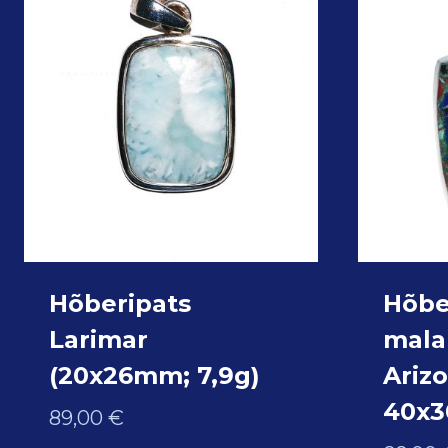
Hõberipats
Hõber
Larimar
mala
(20x26mm; 7,9g)
Arizo
40x
89,00
€