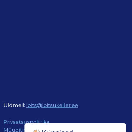
Üldmeil:
loits@loitsukeller.ee
Privaatsuspoliitika
Müügitingimused