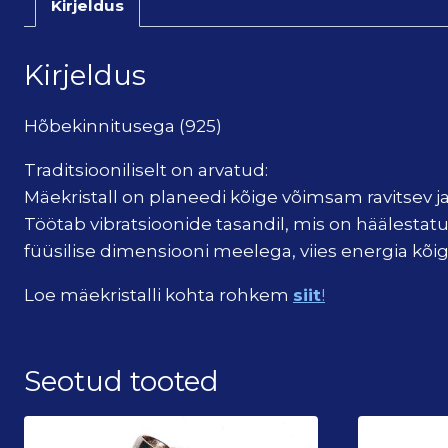
Kirjeldus
Kirjeldus
Hõbekinnitusega (925)
Traditsiooniliselt on arvatud:
Mäekristall on planeedi kõige võimsam ravitsev ja
Töötab vibratsioonide tasandil, mis on häälesta
füüsilise dimensiooni meelega, viies energia kõ
Loe mäekristalli kohta rohkem
siit
!
Seotud tooted