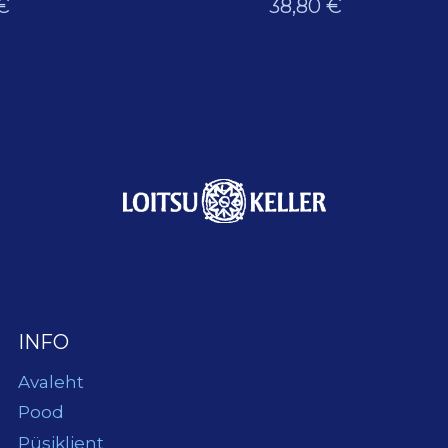
€
38,80
€
INFO
Avaleht
Pood
Püsiklient