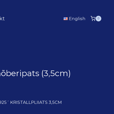
kt
English
0
hõberipats (3,5cm)
25´ KRISTALLPLIIATS 3,5CM