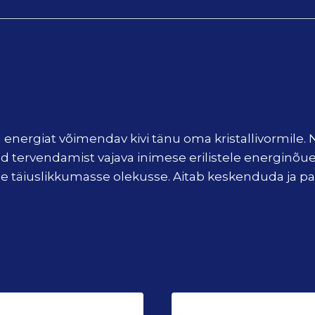
 energiat võimendav kivi tänu oma kristallivormile. N
tud tervendamist vajava inimese erilistele energin
ige täiuslikkumasse olekusse. Aitab keskenduda ja p