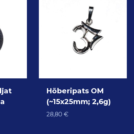
jat
Hõberipats OM
ha
(~15x25mm; 2,6g)
28,80
€