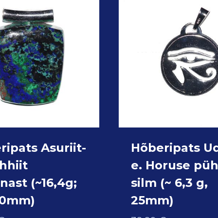
ipats Asuriit-
Hõberipats Ud
hhiit
e. Horuse pü
nast (~16,4g;
silm (~ 6,3 g,
30mm)
25mm)