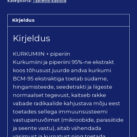
Kategooria:
Tabletid-kapslid
Kirjeldus
Kirjeldus
KURKUMIIN + piperiin
Kurkumiini ja piperiini 95%-ne ekstrakt
koos tõhusust juurde andva kurkumi
BCM-95 ekstraktiga toetab südame,
hingamisteede, seedetrakti ja liigeste
normaalset tegevust, kaitseb rakke
vabade radikaalide kahjustava mõju eest
toetades sellega immuunsüsteemi
vastupanuvõimet (mikroobide, parasiitide
ja seente vastu), aitab vähendada
väsimust ja kurnatust ning toetada