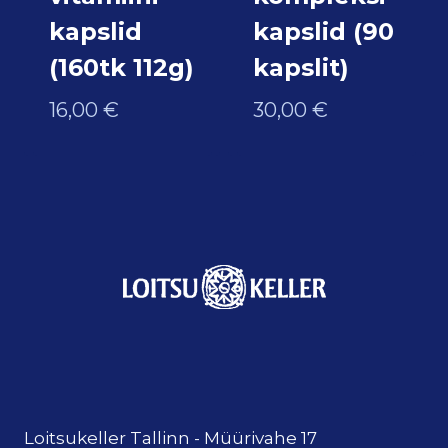
kapslid
kapslid (90
(160tk 112g)
kapslit)
16,00
€
30,00
€
Loitsukeller Tallinn - Müürivahe 17