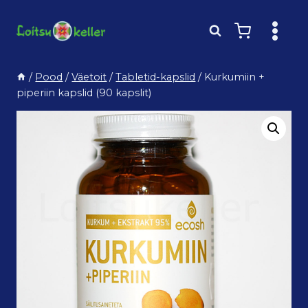
Skip
to
content
/
Pood
/
Väetoit
/
Tabletid-kapslid
/
Kurkumiin +
piperiin kapslid (90 kapslit)