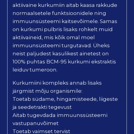
aktiivaine kurkumiin aitab kaasa rakkude
normaalsetele funktsioonidele ning
immuunsüsteemi kaitsevõimele. Samas
on kurkumi pulbris lisaks rohkelt muid
aktiivaineid, mis kõik omal moel
immuunsüsteemi turgutavad. Üheks
neist paljudest kasulikest ainetest on
100% puhtas BCM-95 kurkumi ekstraktis
leiduv tumeroon.
Kurkumiini kompleks annab lisaks
järgmist mõju organismile:
Toetab südame, hingamisteede, liigeste
ja seedetrakti tegevust
Aitab tugevdada immuunssüsteemi
vastupanuvõimet
Toetab vaimset tervist