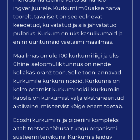
ingverijuurele. Kurkumi müüakse harva
toorelt, tavaliselt on see eelnevat
keedetud, kuivatatud ja siis jahvatatud
pulbriks. Kurkum on üks kasulikumaid ja
enim uuritumaid väetaimi maailmas.
Maailmas on üle 100 kurkumi liigi ja üks
ühine iseloomulik tunnus on nende
kollakas-oranž toon. Selle tooni annavad
kurkumile kurkuminoidid. Kurkumis on
kolm peamist kurkuminoidi. Kurkumiin
kapslis on kurkumist välja ekstraheeritud
aktiivaine, mis tervist kõige enam toetab.
Ecoshi kurkumiini ja piperiini kompleks
aitab toetada tõhusalt kogu organismi
süsteemi tervikuna. Kurkumis leiduv