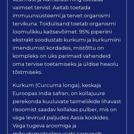
vaimset tervist. Aaitab toetada
immuunsüsteemi ja tervet organismi
tervikuna. Toidulisand toetab organismi
loomulikku kaitsevõimet. 95% piperiini
ekstrakt soodustab kurkumi ja kurkumiini
imendumist kordades, mistõttu on
kompleks on üks parimaid vahendeid
oma tervise toetamiseks ja üldise heaolu
tõstmiseks.
Kurkum (Curcuma longa), keskaja
Euroopas India safran, on kollajuure
perekonda kuuluvate taimeliikide lihavast
risoomist saadav kollakas pulber, mis on
väga levinud paljudes Aasia köökides.
Väga tugeva aroomiga ja
mõrudamaitseline vürts sarnaneb