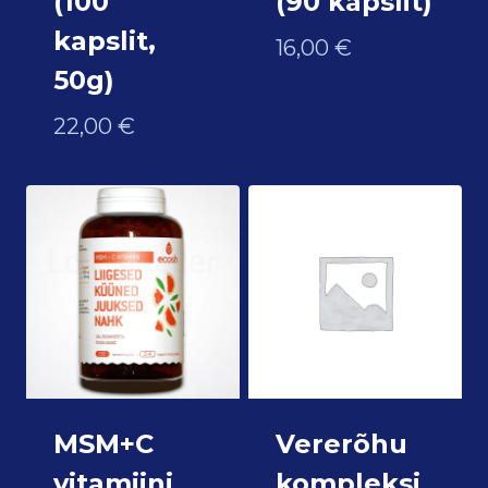
(100
(90 kapslit)
kapslit,
16,00
€
50g)
22,00
€
MSM+C
Vererõhu
vitamiini
kompleksi