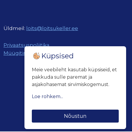
Üldmeil:
loits@loitsukeller.ee
Privaatsuspoliitika
Müügitingimused
Küpsised
Meie veebileht kasutab küpsiseid, et
pakkuda sulle paremat ja
asjakohasemat sirvimiskogemust.
Loe rohkem...
Küpsiseid kasutatakse kolmel
Nõustun
eesmärgil:
• veebilehe põhifunktsioonide