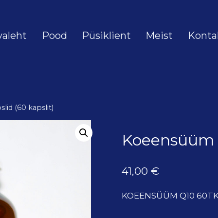
valeht
Pood
Püsiklient
Meist
Konta
id (60 kapslit)
Koeensüüm Q
41,00
€
KOEENSÜÜM Q10 60T