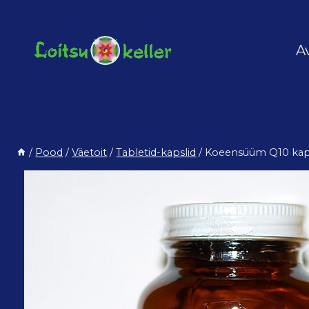
Skip
to
content
A
/
Pood
/
Väetoit
/
Tabletid-kapslid
/
Koeensüüm Q10 kapsl