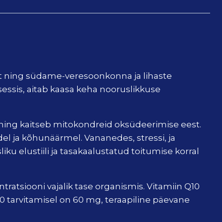
st ning südame-veresoonkonna ja lihaste
sessis, aitab kaasa keha nooruslikkuse
ning kaitseb mitokondreid oksüdeerimise eest.
 ja kõhunäärmel. Vananedes, stressi, ja
ku elustiili ja tasakaalustatud toitumise korral
atsiooni vajalik tase organismis. Vitamiin Q10
tarvitamisel on 60 mg, teraapiline päevane