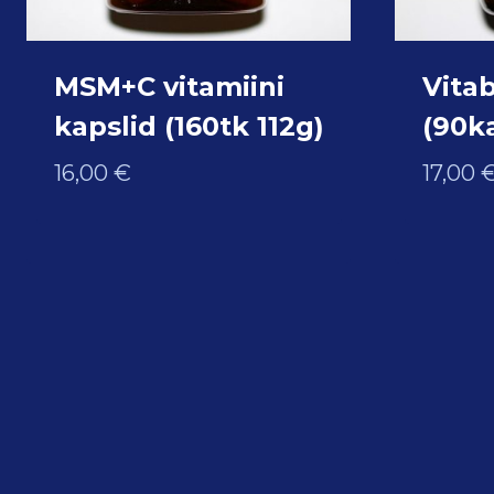
MSM+C vitamiini
Vita
kapslid (160tk 112g)
(90ka
16,00
€
17,00