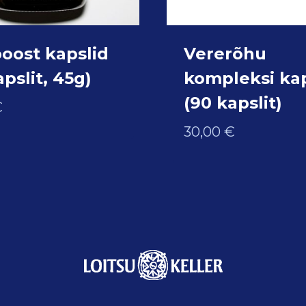
boost kapslid
Vererõhu
pslit, 45g)
kompleksi kap
(90 kapslit)
€
30,00
€