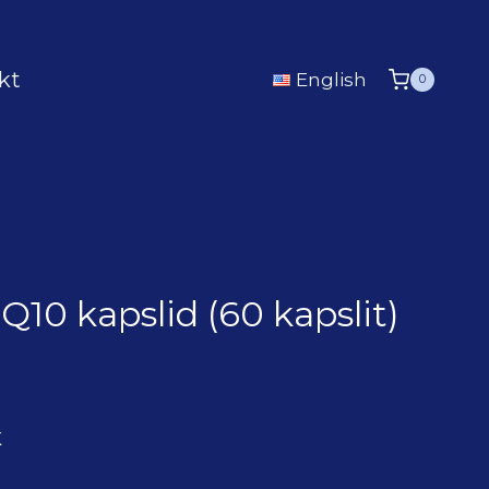
kt
English
0
10 kapslid (60 kapslit)
K