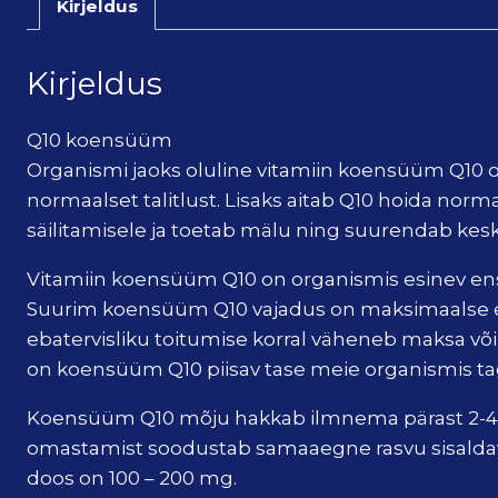
Kirjeldus
Kirjeldus
Q10 koensüüm
Organismi jaoks oluline vitamiin koensüüm Q10 
normaalset talitlust. Lisaks aitab Q10 hoida nor
säilitamisele ja toetab mälu ning suurendab kes
Vitamiin koensüüm Q10 on organismis esinev ens
Suurim koensüüm Q10 vajadus on maksimaalse ene
ebatervisliku toitumise korral väheneb maksa võim
on koensüüm Q10 piisav tase meie organismis ta
Koensüüm Q10 mõju hakkab ilmnema pärast 2-4 näd
omastamist soodustab samaaegne rasvu sisaldav
doos on 100 – 200 mg.