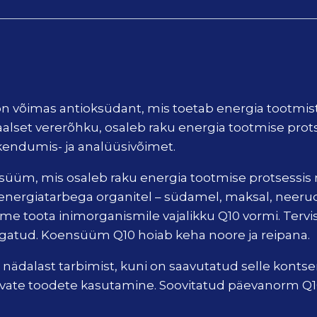
on võimas antioksüdant, mis toetab energia tootmi
maalset vererõhku, osaleb raku energia tootmise prot
kendumis- ja analüüsivõimet.
üüm, mis osaleb raku energia tootmise protsessis 
rgiatarbega organitel – südamel, maksal, neerudel
e toota inimorganismile vajalikku Q10 vormi. Tervisli
gatud. Koensüüm Q10 hoiab keha noore ja reipana.
alast tarbimist, kuni on saavutatud selle kontsentr
ate toodete kasutamine. Soovitatud päevanorm Q10 