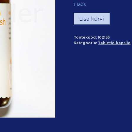
1 laos
Koeensüüm
Lisa korvi
Q10
kapslid
Tootekood:
102155
(60
Kategooria:
Tabletid-kapslid
kapslit)
kogus