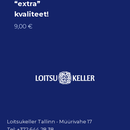
“extra”
kvaliteet!
9,00
€
Loitsukeller Tallinn - Müürivahe 17
Tel: +372 644 28 38