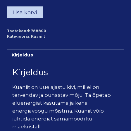
Küaniit
Lisa korvi
käevõru
"nuggets"
Tootekood:
788800
mini
Kategooria:
Küaniit
(tüki
läbimõõt
Kirjeldus
on
8mm)
Kirjeldus
kogus
Küaniit on uue ajastu kivi, millel on
tervendav ja puhastav mõju. Ta õpetab
eluenergiat kasutama ja keha
energiavoogu mõistma. Küaniit võib
juhtida energiat samamoodi kui
mäekristall.