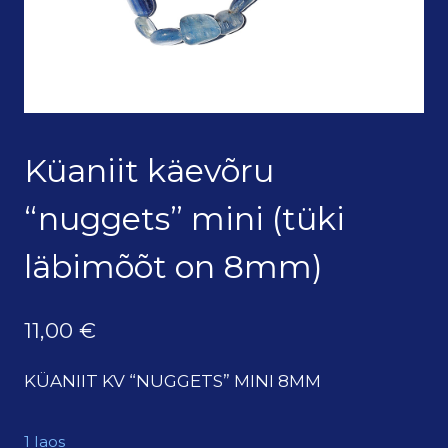
Küaniit käevõru
“nuggets” mini (tüki
läbimõõt on 8mm)
11,00
€
KÜANIIT KV “NUGGETS” MINI 8MM
1 laos