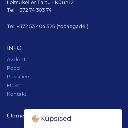
Loitsukeller Tartu - Küüni 2
Tel: +372 74 303 74
Tel: +372 53 404 528 (tööaegadel)
INFO
Avaleht
Pood
Püsiklient
Meist
Kontakt
Üldmeil:
loits@loitsukeller.ee
Küpsised