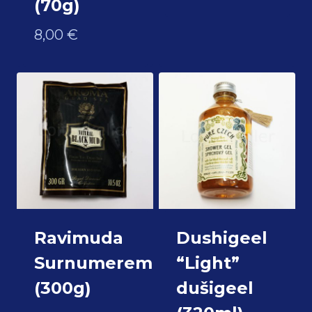
(70g)
8,00
€
Ravimuda
Dushigeel
Surnumeremineraalidega
“Light”
(300g)
dušigeel