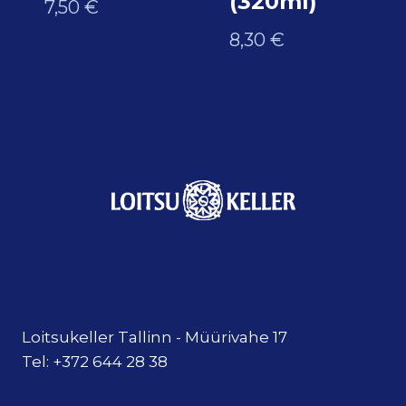
(320ml)
7,50
€
8,30
€
Loitsukeller Tallinn - Müürivahe 17
Tel: +372 644 28 38