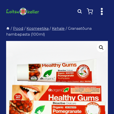
Skip
to
content
/
Pood
/
Kosmeetika
/
Kehale
/
Granaatõuna
hambapasta (100ml)