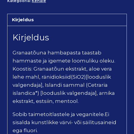
Kategooria:
Kehale
Kirjeldus
Kirjeldus
Granaatõuna hambapasta taastab
hammaste ja igemete loomuliku oleku.
Koostis: Granaatõun ekstrakt, aloe vera
lehe mahl, ränidioksiid(SiO2)[looduslik
valgendaja], Islandi sammal (Cetraria
islandica*) [looduslik valgendaja], arnika
ekstrakt, estsiin, mentool.
Sobib taimetoitlastele ja veganitele.Ei
sisalda kunstlikke värvi- või säilitusaineid
ega fluori.