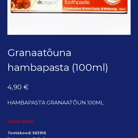
Granaatõuna
hambapasta (100ml)
4,90
€
HAMBAPASTA GRANAATÕUN 100ML
Laost otsas
Tootekood:
563916