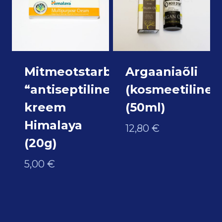
Mitmeotstarbeline
Argaaniaõli
“antiseptiline”
(kosmeetiline)
kreem
(50ml)
Himalaya
12,80
€
(20g)
5,00
€