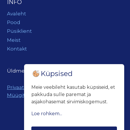
INFO
Avaleht
Pood
Püsiklient
Meist
Kontakt
Üldmeil:
loits@loitsukeller.ee
Küpsised
Privaatsuspoliitika
Meie veebileht kasutab küpsiseid, et
pakkuda sulle paremat ja
Müügitingimused
asjakohasemat sirvimiskogemust.
Loe rohkem...
Küpsiseid kasutatakse kolmel