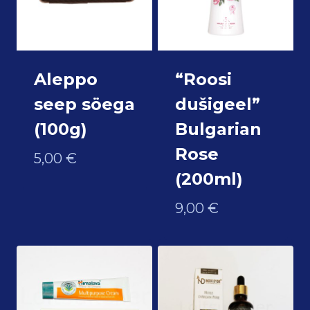
Aleppo
“Roosi
seep söega
dušigeel”
(100g)
Bulgarian
Rose
5,00
€
(200ml)
9,00
€