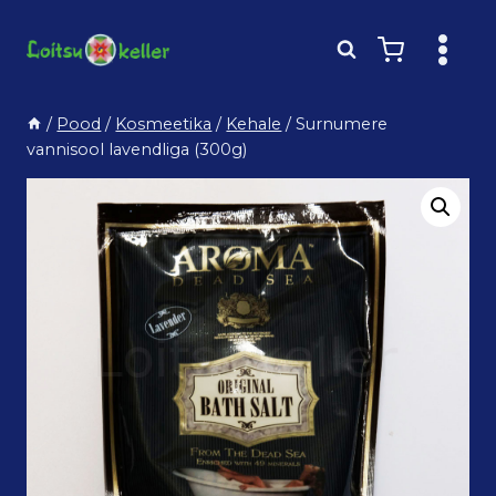
Skip
to
content
/
Pood
/
Kosmeetika
/
Kehale
/
Surnumere
vannisool lavendliga (300g)