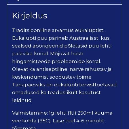
Kirjeldus
Traditsiooniline arvamus eukalüptist:
Eukalüpti puu pärineb Austraaliast, kus
sealsed aborigeenid põletasid puu lehti
palaviku korral. Mõjuvat hästi
hingamisteede probleemide korral.
Olevat ka antiseptiline, närve rahustav ja
keskendumist soodustav toime.
Tänapäevaks on eukalüpti tervisttoetavad
omadused ka teaduslikult kasutust
leidnud.
Valmistamine: 1g lehti (1tl) 250ml kuuma
vee kohta (95C). Lase teel 4-6 minutit
tõmmata.