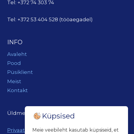
Tel: +372 74 303 74
Tel: +372 53 404 528 (tööaegadel)
INFO
Avaleht
Pood
Püsiklient
Meist
Kontakt
Üldmeil:
loits@loitsukeller.ee
Küpsised
Privaatsuspoliitika
Meie veebileht kasutab küpsiseid, et