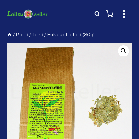
Skip
to
content
/
Pood
/
Teed
/
Eukalüptilehed (80g)