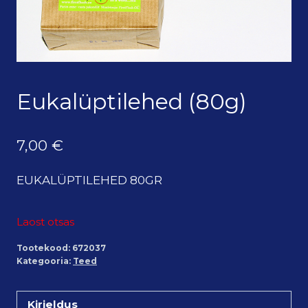
Eukalüptilehed (80g)
7,00
€
EUKALÜPTILEHED 80GR
Laost otsas
Tootekood:
672037
Kategooria:
Teed
Kirjeldus