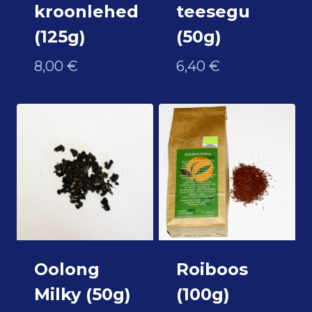
kroonlehed
teesegu
(125g)
(50g)
8,00
€
6,40
€
Oolong
Roiboos
Milky (50g)
(100g)