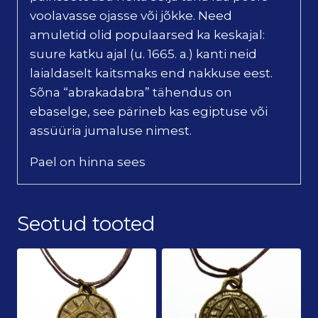
voolavasse ojasse või jõkke. Need
amuletid olid populaarsed ka keskajal:
suure katku ajal (u. 1665. a.) kanti neid
laialdaselt kaitsmaks end nakkuse eest.
Sõna “abrakadabra” tähendus on
ebaselge, see pärineb kas egiptuse või
assüüria jumaluse nimest.
Pael on hinna sees
Seotud tooted