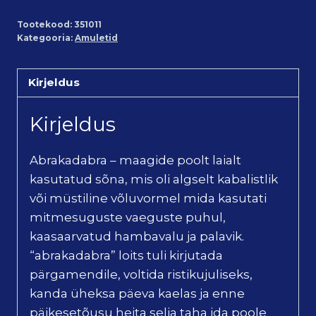
Abrakadabra
Tootekood:
351011
kogus
Kategooria:
Amuletid
Kirjeldus
Kirjeldus
Abrakadabra – maagide poolt laialt
kasutatud sõna, mis oli algselt kabalistlik
või müstiline võluvormel mida kasutati
mitmesuguste vaeguste puhul,
kaasaarvatud hambavalu ja palavik.
“abrakadabra” loits tuli kirjutada
pärgamendile, voltida ristikujuliseks,
kanda üheksa päeva kaelas ja enne
päikesetõusu heita selja taha ida poole