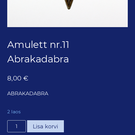
Amulett nr.11
Abrakadabra
8,00
€
ABRAKADABRA
2 laos
Amulett
Lisa korvi
nr.11