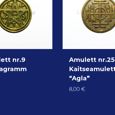
ett nr.9
Amulett nr.25
tagramm
Kaitseamulet
“Agla”
8,00
€