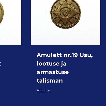
Amulett nr.19 Usu,
t
lootuse ja
armastuse
talisman
8,00
€