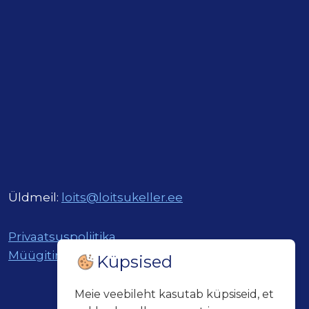
Üldmeil:
loits@loitsukeller.ee
Privaatsuspoliitika
Müügitingimused
Küpsised
Meie veebileht kasutab küpsiseid, et