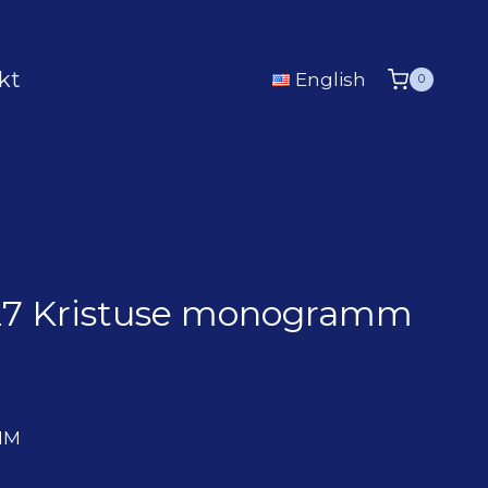
kt
English
0
.27 Kristuse monogramm
MM