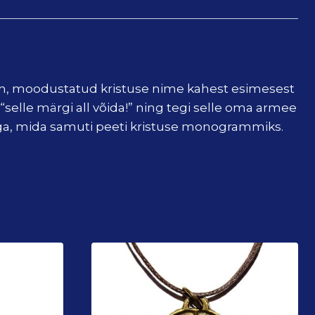
mm, moodustatud kristuse nime kahest esimesest
 “selle märgi all võida!” ning tegi selle oma armee
mega, mida samuti peeti kristuse monogrammiks.