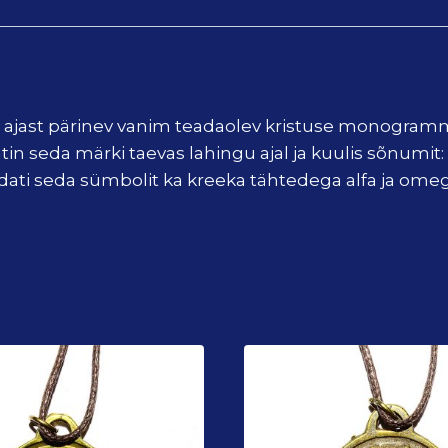
i ajast pärinev vanim teadaolev kristuse monogra
ntin seda märki taevas lahingu ajal ja kuulis sõnumit:
iendati seda sümbolit ka kreeka tähtedega alfa ja o