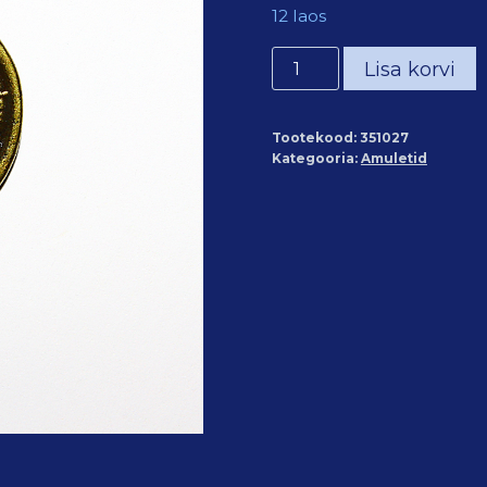
12 laos
Amulett
Lisa korvi
nr.27
Kristuse
Tootekood:
351027
monogramm
Kategooria:
Amuletid
kogus