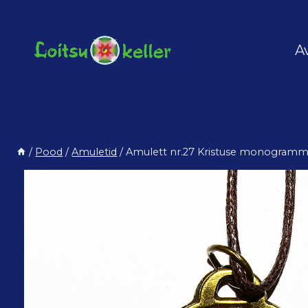
Skip
to
content
A
/
Pood
/
Amuletid
/
Amulett nr.27 Kristuse monogram