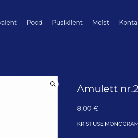
valeht
Pood
Püsiklient
Meist
Konta
m
Amulett nr
8,00
€
KRISTUSE MONOGRA