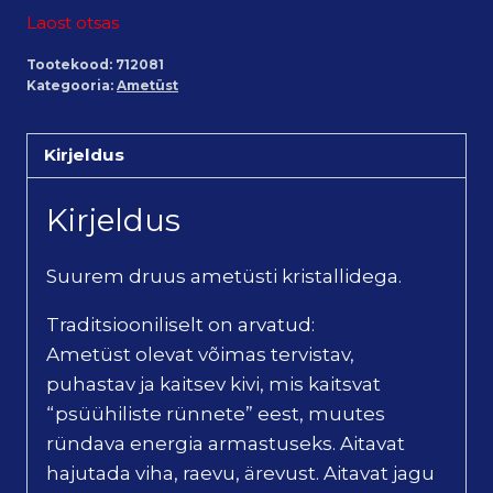
Laost otsas
Tootekood:
712081
Kategooria:
Ametüst
Kirjeldus
Kirjeldus
Suurem druus ametüsti kristallidega.
Traditsiooniliselt on arvatud:
Ametüst olevat võimas tervistav,
puhastav ja kaitsev kivi, mis kaitsvat
“psüühiliste rünnete” eest, muutes
ründava energia armastuseks. Aitavat
hajutada viha, raevu, ärevust. Aitavat jagu