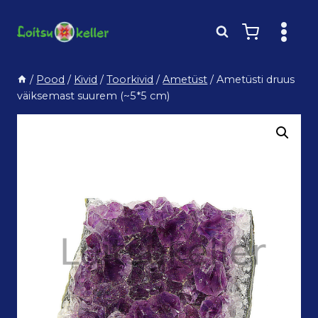
Skip
to
content
/
Pood
/
Kivid
/
Toorkivid
/
Ametüst
/
Ametüsti druus
väiksemast suurem (~5*5 cm)