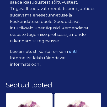
saada igasugustest sõltuvustest.
Tugevalt toetavat meditatsiooni, juhtides
sügavama enesetunnetuse ja
keskendatuse poole. Soodustavat
intuitiivseid unenägusid. Kergendavat
otsuste tegemise protsessi ja nende
rakendamist tegevusse.
Loe ametüsti kohta rohkem
siit
!
Internetist leiab täiendavat
informatsiooni.
Seotud tooted