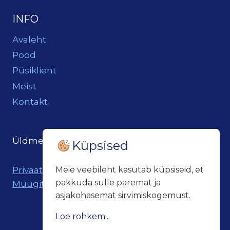
INFO
Avaleht
Pood
Püsiklient
Meist
Kontakt
Üldmeil:
loits@loitsukeller.ee
Küpsised
Privaatsuspoliitika
Meie veebileht kasutab küpsiseid, et
pakkuda sulle paremat ja
Müügitingimused
asjakohasemat sirvimiskogemust.
Loe rohkem...