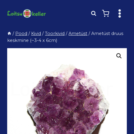
Skip
to
content
/
Pood
/
Kivid
/
Toorkivid
/
Ametüst
/
Ametüst druus
keskmine (~3-4 x 6cm)