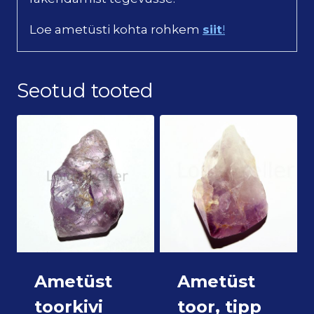
Loe ametüsti kohta rohkem
siit
!
Seotud tooted
Ametüst
Ametüst
toorkivi
toor, tipp