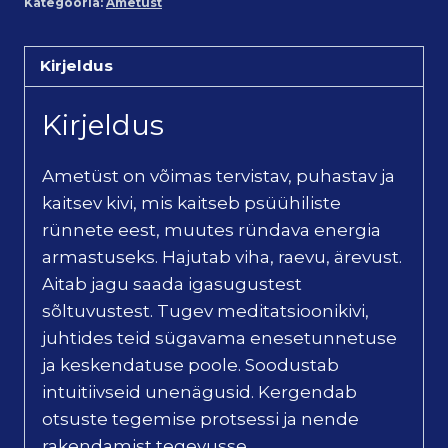
Kategooria:
Ametüst
Kirjeldus
Kirjeldus
Ametüst on võimas tervistav, puhastav ja
kaitsev kivi, mis kaitseb psüühiliste
rünnete eest, muutes ründava energia
armastuseks. Hajutab viha, raevu, ärevust.
Aitab jagu saada igasugustest
sõltuvustest. Tugev meditatsioonikivi,
juhtides teid sügavama enesetunnetuse
ja keskendatuse poole. Soodustab
intuitiivseid unenägusid. Kergendab
otsuste tegemise protsessi ja nende
rakendamist tegevusse.