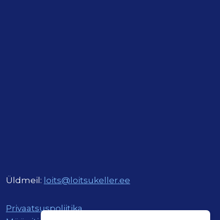
Üldmeil:
loits@loitsukeller.ee
Privaatsuspoliitika