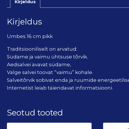
Kirjeldus
Kirjeldus
Umbes 16 cm pikk
Traditsiooniliselt on arvatud:
Südame ja vaimu ühtsuse tõrvik.
Aedsalvei avavat südame,
Valge salvei toovat “vaimu” kohale.
Salveitõrvik sobivat enda ja ruumide energeetil
Internetist leiab täiendavat informatsiooni.
Seotud tooted