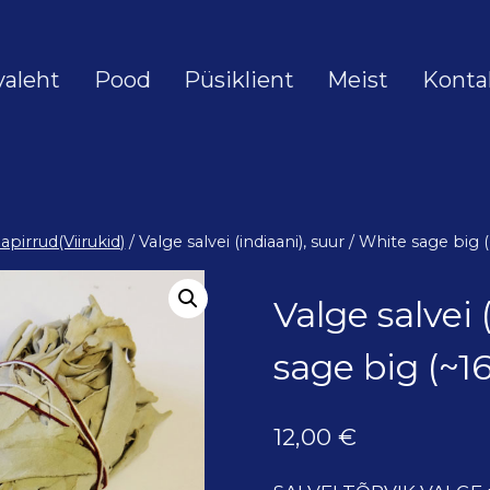
valeht
Pood
Püsiklient
Meist
Konta
pirrud(Viirukid)
/
Valge salvei (indiaani), suur / White sage bi
Valge salvei 
sage big (~
12,00
€