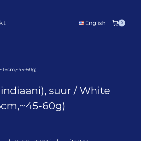
kt
English
0
g (~16cm,~45-60g)
(indiaani), suur / White
16cm,~45-60g)