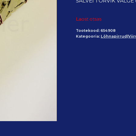
SALVEI TÕRVIK VALGE 
Laost otsas
Tootekood:
654908
Kategooria:
Lõhnapirrud(Viir