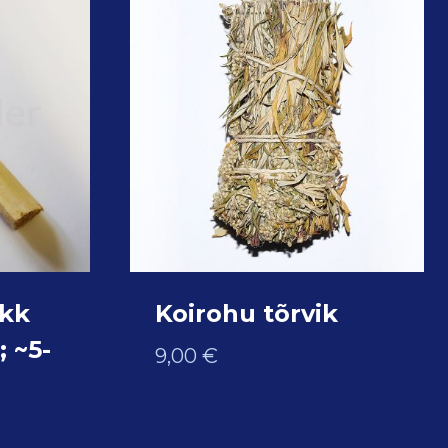
akk
Koirohu tõrvik
 ~5-
9,00
€