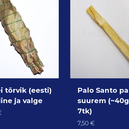
i tõrvik (eesti)
Palo Santo p
ine ja valge
suurem (~40g;
7tk)
€
7,50
€