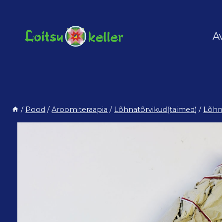
Skip
to
content
A
/
Pood
/
Aroomiteraapia
/
Lõhnatõrvikud(taimed)
/
Lõhna