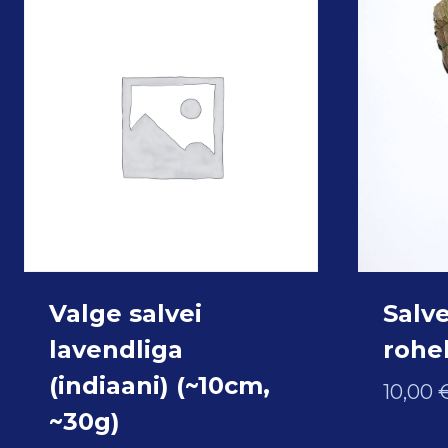
Valge salvei
Salve
lavendliga
rohel
(indiaani) (~10cm,
10,00
~30g)