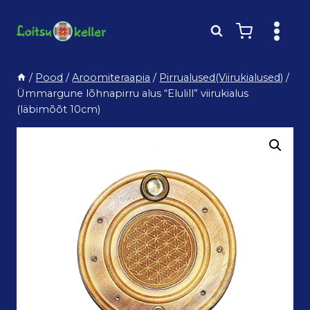
Skip
to
content
/
Pood
/
Aroomiteraapia
/
Pirrualused(Viirukialused)
/
Ümmargune lõhnapirru alus “Elulill” viirukialus
(läbimõõt 10cm)