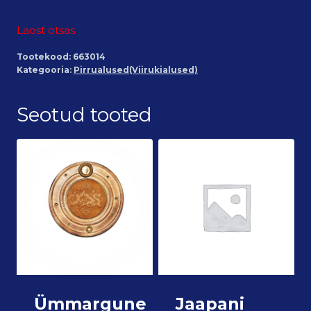
Laost otsas
Tootekood:
663014
Kategooria:
Pirrualused(Viirukialused)
Seotud tooted
Ümmargune
Jaapani