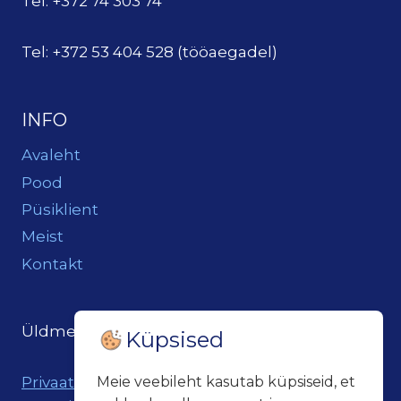
Tel: +372 74 303 74
Tel: +372 53 404 528 (tööaegadel)
INFO
Avaleht
Pood
Püsiklient
Meist
Kontakt
Üldmeil:
loits@loitsukeller.ee
Küpsised
Meie veebileht kasutab küpsiseid, et
Privaatsuspoliitika