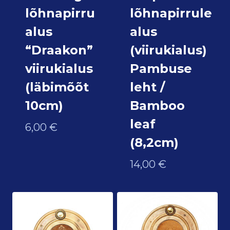
lõhnapirru
lõhnapirrule
alus
alus
“Draakon”
(viirukialus)
viirukialus
Pambuse
(läbimõõt
leht /
10cm)
Bamboo
leaf
6,00
€
(8,2cm)
14,00
€