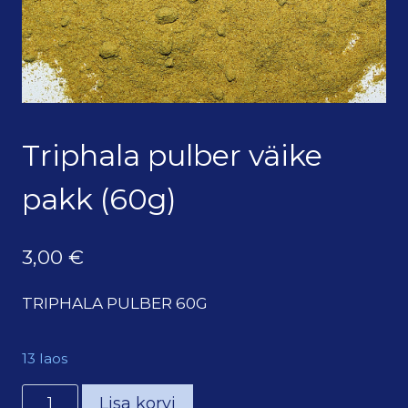
Triphala pulber väike
pakk (60g)
3,00
€
TRIPHALA PULBER 60G
13 laos
Triphala
Lisa korvi