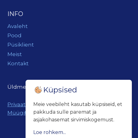
INFO
Avaleht
Pood
Püsiklient
Meist
Kontakt
Üldmeil:
loits@loitsukeller.ee
Küpsised
Privaatsuspoliitika
Meie veebileht kasutab küpsiseid, et
pakkuda sulle paremat ja
Müügitingimused
asjakohasemat sirvimiskogemust.
Loe rohkem...