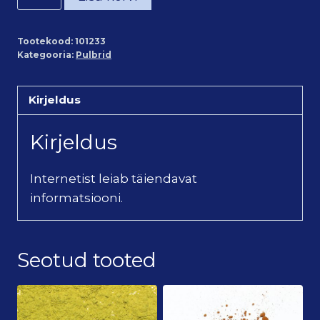
pulber
väike
Tootekood:
101233
pakk
Kategooria:
Pulbrid
(60g)
kogus
Kirjeldus
Kirjeldus
Internetist leiab täiendavat
informatsiooni.
Seotud tooted