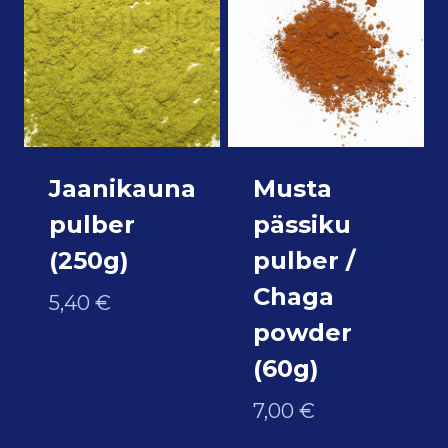
Jaanikauna
Musta
pulber
pässiku
(250g)
pulber /
Chaga
5,40
€
powder
(60g)
7,00
€