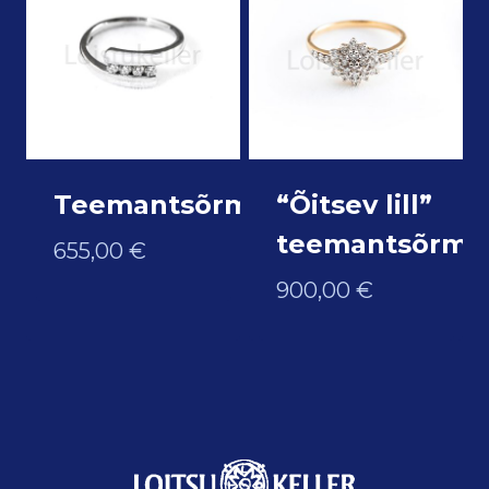
Teemantsõrmus
“Õitsev lill”
teemantsõrmu
655,00
€
900,00
€