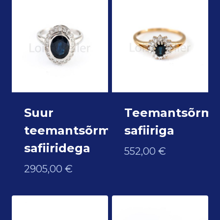
Suur
Teemantsõrmu
teemantsõrmus
safiiriga
safiiridega
552,00
€
2905,00
€