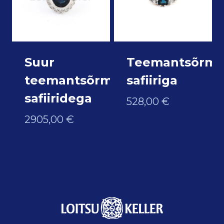
Suur
Teemantsõrmu
teemantsõrmus
safiiriga
safiiridega
528,00
€
2905,00
€