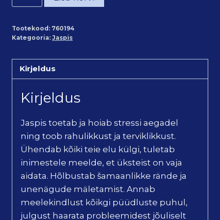
Leopardjaspis
lihvitud
Tootekood:
760194
kogus
Kategooria:
Jaspis
Kirjeldus
Kirjeldus
Jaspis toetab ja hoiab stressi aegadel
ning toob rahulikkust ja terviklikkust.
Ühendab kõiki teie elu külgi, tuletab
inimestele meelde, et üksteist on vaja
aidata. Hõlbustab šamaanlikke rände ja
unenägude mäletamist. Annab
meelekindlust kõikgi püüdluste puhul,
julgust haarata probleemidest jõuliselt