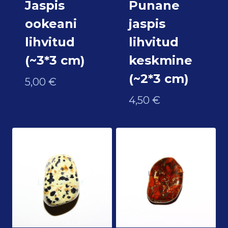
Jaspis
Punane
ookeani
jaspis
lihvitud
lihvitud
(~3*3 cm)
keskmine
(~2*3 cm)
5,00
€
4,50
€