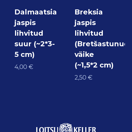
Dalmaatsia
Breksia
jaspis
jaspis
lihvitud
lihvitud
suur (~2*3-
(Bretšastunud)
5 cm)
väike
(~1,5*2 cm)
4,00
€
2,50
€