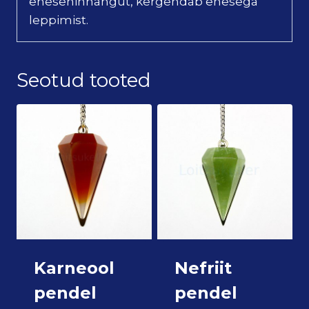
enesehinnangut, kergendab enesega
leppimist.
Seotud tooted
Karneool
Nefriit
pendel
pendel