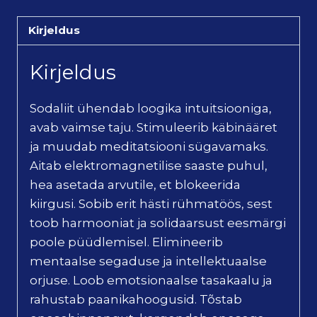
Kirjeldus
Kirjeldus
Sodaliit ühendab loogika intuitsiooniga,
avab vaimse taju. Stimuleerib käbinääret
ja muudab meditatsiooni sügavamaks.
Aitab elektromagnetilise saaste puhul,
hea asetada arvutile, et blokeerida
kiirgusi. Sobib erit hästi rühmatöös, sest
toob harmooniat ja solidaarsust eesmärgi
poole püüdlemisel. Elimineerib
mentaalse segaduse ja intellektuaalse
orjuse. Loob emotsionaalse tasakaalu ja
rahustab paanikahoogusid. Tõstab