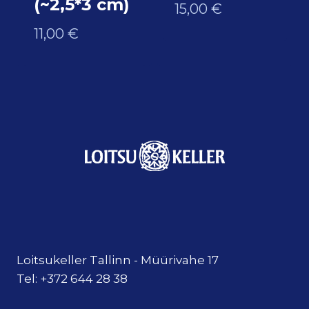
(~2,5*3 cm)
15,00
€
11,00
€
Loitsukeller Tallinn - Müürivahe 17
Tel: +372 644 28 38