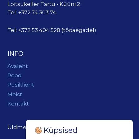
Loitsukeller Tartu - Küüni 2
Tel: +372 74 303 74
Tel: +372 53 404 528 (tööaegadel)
INFO
Avaleht
Pood
Püsiklient
Meist
Kontakt
Üldmeil:
loits@loitsukeller.ee
Küpsised