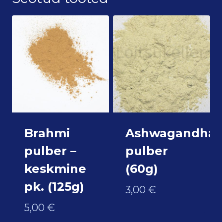
Brahmi
Ashwagandha
pulber –
pulber
keskmine
(60g)
pk. (125g)
3,00
€
5,00
€