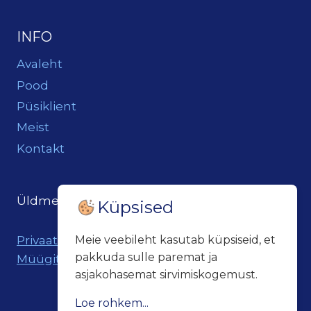
INFO
Avaleht
Pood
Püsiklient
Meist
Kontakt
Üldmeil:
loits@loitsukeller.ee
Küpsised
Meie veebileht kasutab küpsiseid, et
Privaatsuspoliitika
pakkuda sulle paremat ja
Müügitingimused
asjakohasemat sirvimiskogemust.
Loe rohkem...