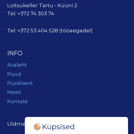
Loitsukeller Tartu - Küüni 2
Tel: +372 74 303 74
Tel: +372 53 404 528 (tööaegadel)
INFO
Avaleht
Pood
Püsiklient
Meist
Kontakt
Üldmeil:
loits@loitsukeller.ee
Küpsised