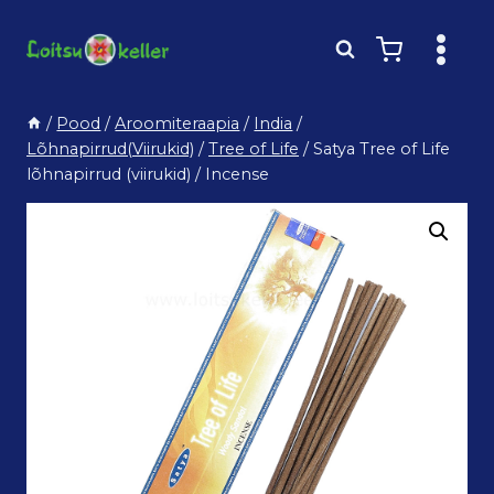
Skip
to
content
/
Pood
/
Aroomiteraapia
/
India
/
Lõhnapirrud(Viirukid)
/
Tree of Life
/
Satya Tree of Life
lõhnapirrud (viirukid) / Incense