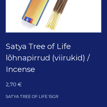
Satya Tree of Life
lõhnapirrud (viirukid) /
Incense
2,70
€
SATYA TREE OF LIFE 15GR