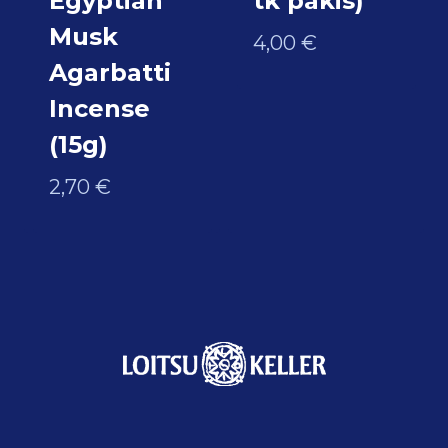
Egyptian
tk pakis)
Musk
4,00
€
Agarbatti
Incense
(15g)
2,70
€