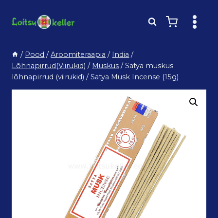
Skip
to
content
/
Pood
/
Aroomiteraapia
/
India
/
Lõhnapirrud(Viirukid)
/
Muskus
/
Satya muskus
lõhnapirrud (viirukid) / Satya Musk Incense (15g)