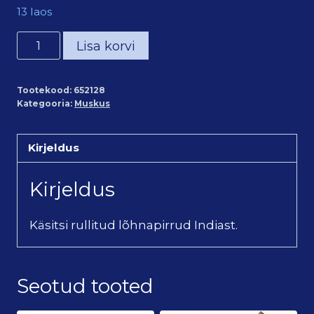
13 laos
Satya
Lisa korvi
muskus
lõhnapirrud
Tootekood:
652128
(viirukid)
Kategooria:
Muskus
/
Satya
Kirjeldus
Musk
Incense
Kirjeldus
(15g)
kogus
Käsitsi rullitud lõhnapirrud Indiast.
Seotud tooted