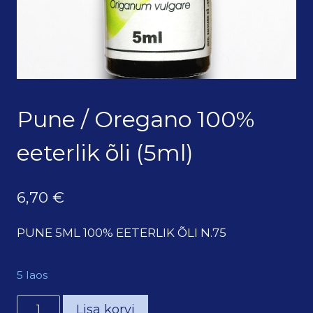
Pune / Oregano 100%
eeterlik õli (5ml)
6,70
€
PUNE 5ML 100% EETERLIK ÕLI N.75
5 laos
Pune
Lisa korvi