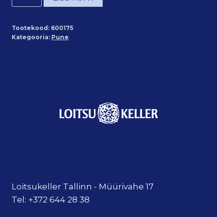
/
Oregano
Tootekood:
600175
100%
Kategooria:
Pune
eeterlik
õli
(5ml)
kogus
Loitsukeller Tallinn - Müürivahe 17
Tel: +372 644 28 38