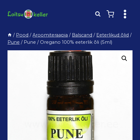
Skip
to
content
/
Pood
/
Aroomiteraapia
/
Balscand
/
Eeterlikud õlid
/
Pune
/
Pune / Oregano 100% eeterlik õli (5ml)