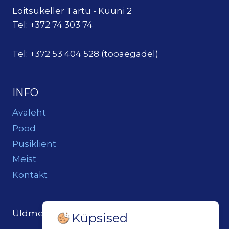
Loitsukeller Tartu - Küüni 2
Tel: +372 74 303 74
Tel: +372 53 404 528 (tööaegadel)
INFO
Avaleht
Pood
Püsiklient
Meist
Kontakt
Üldmeil:
loits@loitsukeller.ee
Küpsised