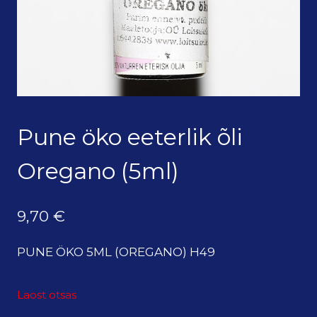
Pune öko eeterlik õli
Oregano (5ml)
9,70
€
PUNE ÖKO 5ML (OREGANO) H49
Laost otsas