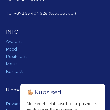
Tel: +372 53 404 528 (tööaegadel)
INFO
Avaleht
Pood
Püsiklient
Meist
Kontakt
Üldmeil:
loits@loitsukeller.ee
Küpsised
Meie veebileht kasutab küpsiseid, et
Privaatsuspoliitika
pakkuda sulle paremat ja