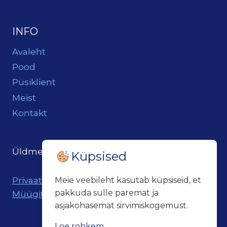
INFO
Avaleht
Pood
Püsiklient
Meist
Kontakt
Üldmeil:
loits@loitsukeller.ee
Küpsised
Privaatsuspoliitika
Meie veebileht kasutab küpsiseid, et
pakkuda sulle paremat ja
Müügitingimused
asjakohasemat sirvimiskogemust.
Loe rohkem...