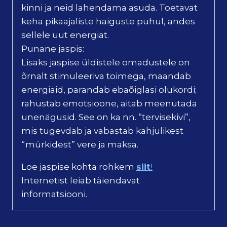
kinni ja neid lahendama asuda. Toetavat
keha pikaajaliste haiguste puhul, andes
sellele uut energiat.
Punane jaspis:
Lisaks jaspise üldistele omadustele on
õrnalt stimuleeriva toimega, maandab
energiaid, parandab ebaõiglasi olukordi;
rahustab emotsioone, aitab meenutada
unenägusid. See on ka nn. “tervisekivi”,
mis tugevdab ja vabastab kahjulikest
“mürkidest” vere ja maksa.
Loe jaspise kohta rohkem
siit
!
Internetist leiab täiendavat
informatsiooni.