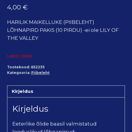
4,00
€
HARILIK MAIKELLUKE (PIIBELEHT)
LÕHNAPIRD PAKIS (10 PIRDU) -ei ole LILY OF
THE VALLEY
Laost otsas
Tootekood:
652235
Kategooria:
Piibeleht
Kirjeldus
Kirjeldus
Eeterlike õlide baasil valmistatud
looduslikud lõhnapirrud: