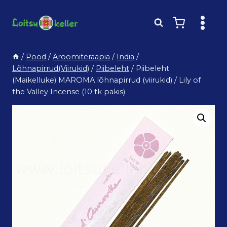
Skip
to
content
/
Pood
/
Aroomiteraapia
/
India
/
Lõhnapirrud(Viirukid)
/
Piibeleht
/
Piibeleht
(Maikelluke) MAROMA lõhnapirrud (viirukid) / Lily of
the Valley Incense (10 tk pakis)