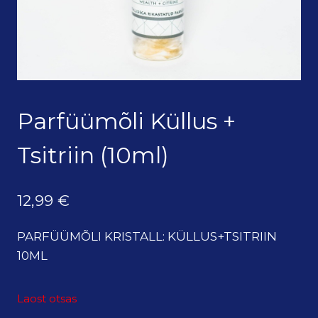
Parfüümõli Küllus +
Tsitriin (10ml)
12,99
€
PARFÜÜMÕLI KRISTALL: KÜLLUS+TSITRIIN
10ML
Laost otsas