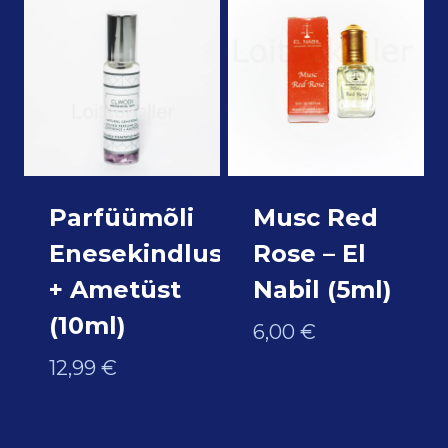
Parfüümõli
Musc Red
Enesekindlus
Rose – El
+ Ametüst
Nabil (5ml)
(10ml)
6,00
€
12,99
€