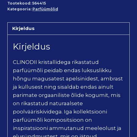
Tootekood:
564415
Kategooria:
Parfüümõlid
Kirjeldus
Kirjeldus
CLINODII kristallidega rikastatud
parfüümõli peidab endas luksuslikku
hõngu magusatest apelsinidest, ambrast
ja küllusest ning sisaldab endas ainult
parimate orgaaniliste õlide kogumit, mis
on rikastatud naturaalsete
poolvääriskividega. Iga kollektsiooni
parfüümõli kompositsioon on
inspiratsiooni ammutanud meeleolust ja
elusündmustest, mis on jätnud