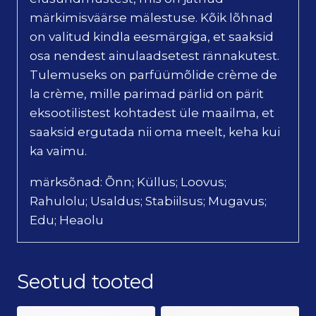
märkimisväärse mälestuse. Kõik lõhnad
on valitud kindla eesmärgiga, et saaksid
osa nendest ainulaadsetest rännakutest.
Tulemuseks on parfüümõlide crème de
la crème, mille parimad pärlid on pärit
eksootilistest kohtadest üle maailma, et
saaksid ergutada nii oma meelt, keha kui
ka vaimu.
märksõnad: Õnn; Küllus; Loovus;
Rahulolu; Usaldus; Stabiilsus; Mugavus;
Edu; Heaolu
Seotud tooted