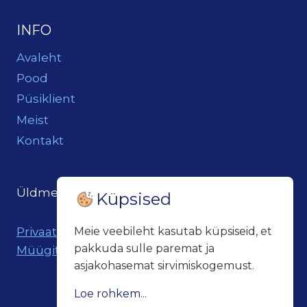
INFO
Avaleht
Pood
Püsiklient
Meist
Kontakt
Üldmeil:
loits@loitsukeller.ee
Küpsised
Privaatsuspoliitika
Meie veebileht kasutab küpsiseid, et
pakkuda sulle paremat ja
Müügitingimused
asjakohasemat sirvimiskogemust.
Loe rohkem...