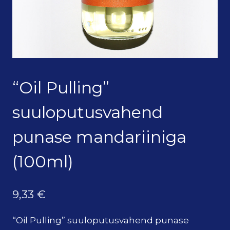
“Oil Pulling”
suuloputusvahend
punase mandariiniga
(100ml)
9,33
€
“Oil Pulling” suuloputusvahend punase