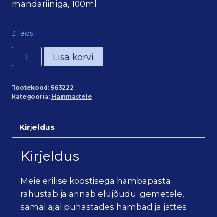
mandariiniga, 100ml
3 laos
"Oil
Lisa korvi
Pulling"
suuloputusvahend
Tootekood:
563222
punase
Kategooria:
Hammastele
mandariiniga
(100ml)
Kirjeldus
kogus
Kirjeldus
Meie erilise koostisega hambapasta
rahustab ja annab elujõudu igemetele,
samal ajal puhastades hambad ja jättes