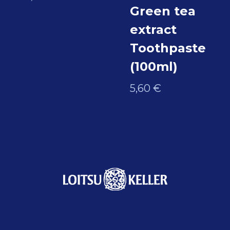
Green tea
extract
Toothpaste
(100ml)
5,60
€