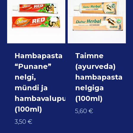
Hambapasta
Taimne
“Punane”
(ayurveda)
nelgi,
hambapasta
mündi ja
nelgiga
hambavalupuuga
(100ml)
(100ml)
5,60
€
3,50
€