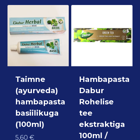
Taimne
Hambapasta
(ayurveda)
Dabur
hambapasta
Rohelise
basiilikuga
tee
(100ml)
ekstraktiga
100ml /
5,60
€