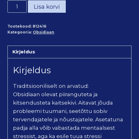
Obsidiaan
Lisa korvi
kilpkonn
võtmehoidja
Tootekood:
812416
kogus
Kategooria:
Obsidiaan
Kirjeldus
Kirjeldus
Traditsiooniliselt on arvatud:
Obsidiaan olevat piiranguteta ja
kitsendusteta kaitsekivi. Aitavat jõuda
probleemi tuumani, seetõttu sobiv
tervendajatele ja nõustajatele. Asetatuna
padja alla võib vabastada mentaalsest
stressist, aga ka esile tuua stressi