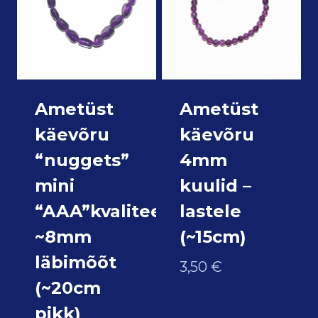
Ametüst
Ametüst
käevõru
käevõru
“nuggets”
4mm
mini
kuulid –
“AAA”kvaliteet
lastele
~8mm
(~15cm)
läbimõõt
3,50
€
(~20cm
pikk)