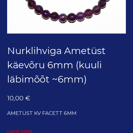
Nurklihviga Ametüst
käevõru 6mm (kuuli
läbimõõt ~6mm)
10,00
€
AMETÜST KV FACETT 6MM
Laost otsas