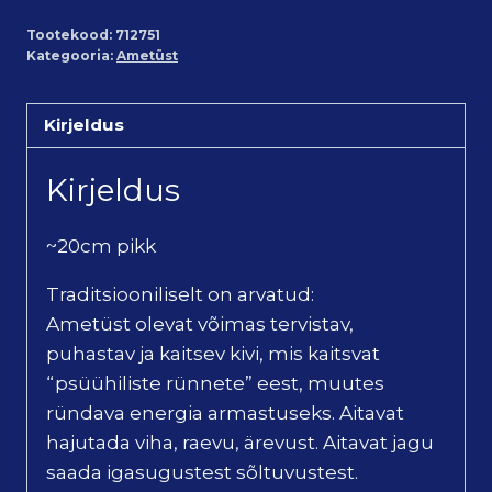
Tootekood:
712751
Kategooria:
Ametüst
Kirjeldus
Kirjeldus
~20cm pikk
Traditsiooniliselt on arvatud:
Ametüst olevat võimas tervistav,
puhastav ja kaitsev kivi, mis kaitsvat
“psüühiliste rünnete” eest, muutes
ründava energia armastuseks. Aitavat
hajutada viha, raevu, ärevust. Aitavat jagu
saada igasugustest sõltuvustest.