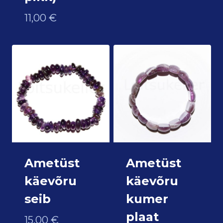
11,00
€
Ametüst
Ametüst
käevõru
käevõru
seib
kumer
plaat
15,00
€