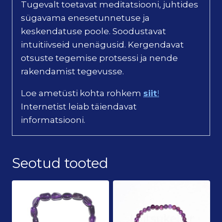
Tugevalt toetavat meditatsiooni, juhtides
sügavama enesetunnetuse ja
keskendatuse poole. Soodustavat
intuitiivseid unenägusid. Kergendavat
otsuste tegemise protsessi ja nende
rakendamist tegevusse.
Loe ametüsti kohta rohkem
siit
!
Internetist leiab täiendavat
informatsiooni.
Seotud tooted