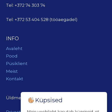
Tel: +372 74 303 74
Tel: +372 53 404 528 (tööaegadel)
INFO
Avaleht
Pood
Püsiklient
Meist
Kontakt
Üldmeil:
loits@loitsukeller.ee
Küpsised
Meie veebileht kasutab küpsiseid, et