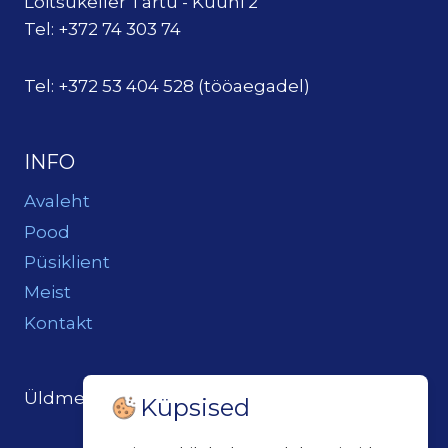
Loitsukeller Tartu - Küüni 2
Tel: +372 74 303 74
Tel: +372 53 404 528 (tööaegadel)
INFO
Avaleht
Pood
Püsiklient
Meist
Kontakt
Üldmeil:
loits@loitsukeller.ee
Küpsised