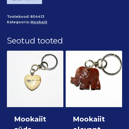
delfiin
võtmehoidja
Tootekood:
804413
kogus
Kategooria:
Mookaiit
Seotud tooted
Mookaiit
Mookaiit