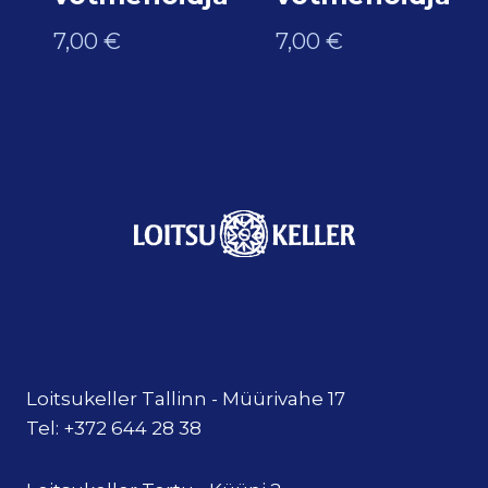
7,00
€
7,00
€
Loitsukeller Tallinn - Müürivahe 17
Tel: +372 644 28 38