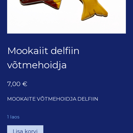
Mookaiit delfiin
võtmehoidja
7,00
€
MOOKAITE VÕTMEHOIDJA DELFIIN
1 laos
Mookaiit
Lisa korvi