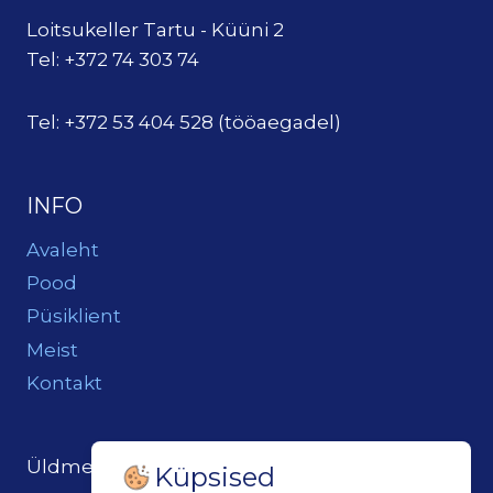
Loitsukeller Tartu - Küüni 2
Tel: +372 74 303 74
Tel: +372 53 404 528 (tööaegadel)
INFO
Avaleht
Pood
Püsiklient
Meist
Kontakt
Üldmeil:
loits@loitsukeller.ee
Küpsised