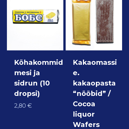
Köhakommid
Kakaomassi
mesi ja
e.
sidrun (10
kakaopasta
dropsi)
“nööbid” /
Cocoa
2,80
€
liquor
Wafers