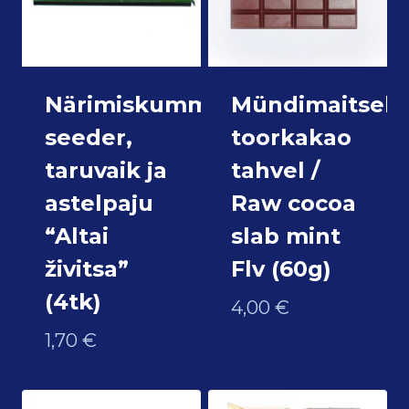
Närimiskumm
Mündimaitseli
seeder,
toorkakao
taruvaik ja
tahvel /
astelpaju
Raw cocoa
“Altai
slab mint
živitsa”
Flv (60g)
(4tk)
4,00
€
1,70
€