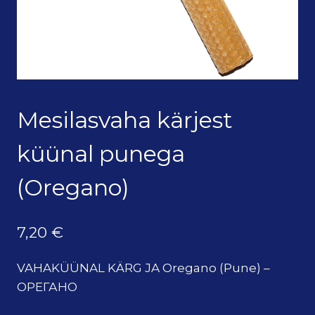
Mesilasvaha kärjest
küünal punega
(Oregano)
7,20
€
VAHAKÜÜNAL KÄRG JA Oregano (Pune) –
ОРЕГАНО