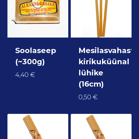
Soolaseep
Mesilasvahast
(~300g)
kirikuküünal
lühike
4,40
€
(16cm)
0,50
€