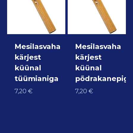
Mesilasvaha
Mesilasvaha
kärjest
kärjest
küünal
küünal
tüümianiga
põdrakanepiga
7,20
€
7,20
€