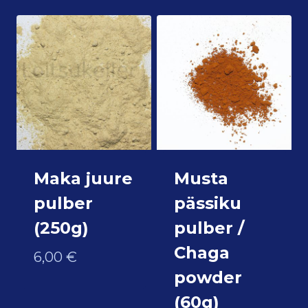
Maka juure
Musta
pulber
pässiku
(250g)
pulber /
Chaga
6,00
€
powder
(60g)