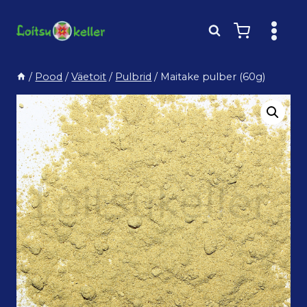
Skip
to
content
/
Pood
/
Väetoit
/
Pulbrid
/
Maitake pulber (60g)