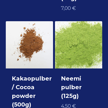
7,00
€
Kakaopulber
Neemi
/ Cocoa
pulber
powder
(125g)
(500g)
4,50
€