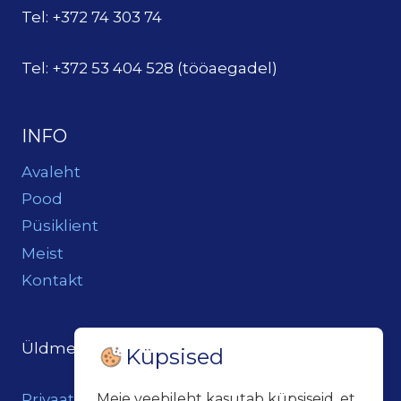
Tel: +372 74 303 74
Tel: +372 53 404 528 (tööaegadel)
INFO
Avaleht
Pood
Püsiklient
Meist
Kontakt
Üldmeil:
loits@loitsukeller.ee
Küpsised
Privaatsuspoliitika
Meie veebileht kasutab küpsiseid, et