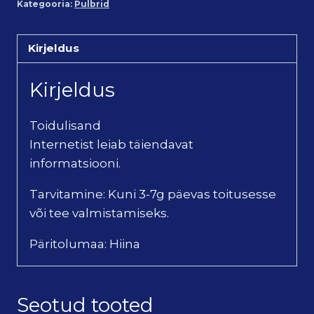
Kategooria:
Pulbrid
Kirjeldus
Kirjeldus
Toidulisand
Internetist leiab täiendavat
informatsiooni.
Tarvitamine: Kuni 3-7g päevas toitusesse
või tee valmistamiseks.
Päritolumaa: Hiina
Seotud tooted