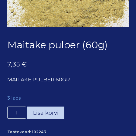
Maitake pulber (60g)
7,35
€
MAITAKE PULBER 60GR
3 laos
Maitake
Lisa korvi
pulber
(60g)
Tootekood:
102243
kogus