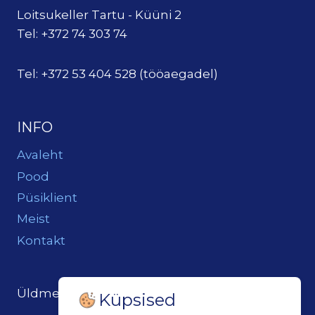
Loitsukeller Tartu - Küüni 2
Tel: +372 74 303 74
Tel: +372 53 404 528 (tööaegadel)
INFO
Avaleht
Pood
Püsiklient
Meist
Kontakt
Üldmeil:
loits@loitsukeller.ee
Küpsised