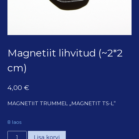
Magnetiit lihvitud (~2*2
cm)
4,00
€
MAGNETIIT TRUMMEL „MAGNETIT TS-L“
8 laos
Magnetiit
Lisa korvi