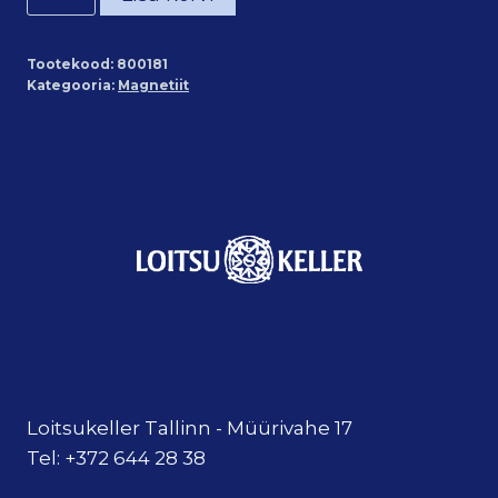
lihvitud
(~2*2
Tootekood:
800181
cm)
Kategooria:
Magnetiit
kogus
Loitsukeller Tallinn - Müürivahe 17
Tel: +372 644 28 38