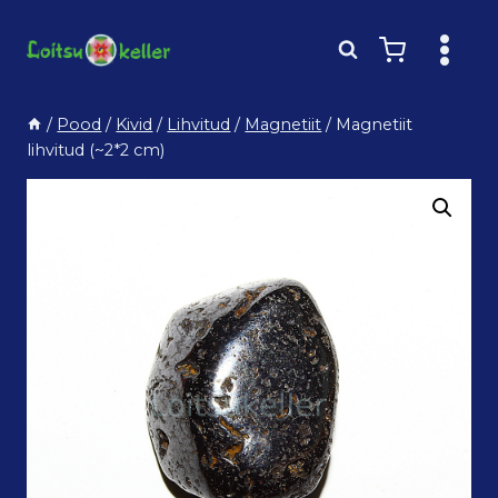
Skip
to
content
/
Pood
/
Kivid
/
Lihvitud
/
Magnetiit
/
Magnetiit
lihvitud (~2*2 cm)