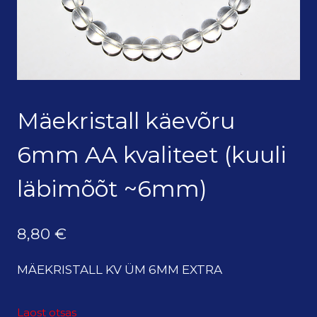
Mäekristall käevõru
6mm AA kvaliteet (kuuli
läbimõõt ~6mm)
8,80
€
MÄEKRISTALL KV ÜM 6MM EXTRA
Laost otsas