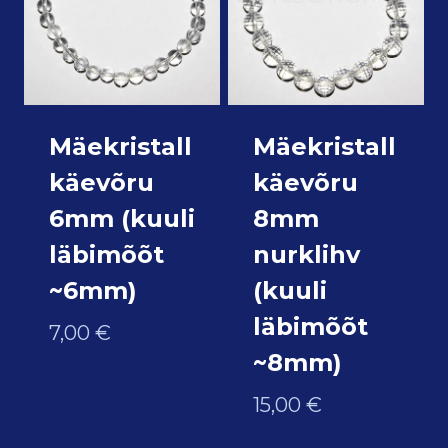
Mäekristall
Mäekristall
käevõru
käevõru
6mm (kuuli
8mm
läbimõõt
nurklihv
~6mm)
(kuuli
läbimõõt
7,00
€
~8mm)
15,00
€