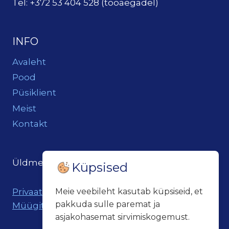
Tel: +372 53 404 528 (tööaegadel)
INFO
Avaleht
Pood
Püsiklient
Meist
Kontakt
Üldmeil:
loits@loitsukeller.ee
Küpsised
Privaatsuspoliitika
Meie veebileht kasutab küpsiseid, et
pakkuda sulle paremat ja
Müügitingimused
asjakohasemat sirvimiskogemust.