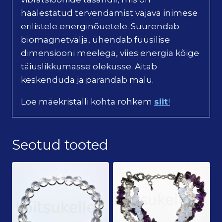
häälestatud tervendamist vajava inimese
erilistele energinõuetele. Suurendab
biomagnetvälja, ühendab füüsilise
dimensiooni meelega, viies energia kõige
täiuslikkumasse olekusse. Aitab
keskenduda ja parandab mälu.
Loe mäekristalli kohta rohkem
siit
!
Seotud tooted