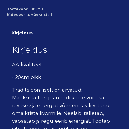
Tootekood:
807711
Kategooria:
Mäekristall
Kirjeldus
Kirjeldus
AA-kvaliteet.
~20cm pikk
Traditsiooniliselt on arvatud:
Mäekristall on planeedi kõige võimsam
ravitsev ja energiat võimendav kivi tänu
oma kristallivormile. Neelab, talletab,
vabastab ja reguleerib energiat. Töötab
vibratsioonide tasandil, mis on