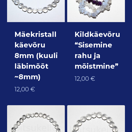
Mäekristall
Kildkäevõru
käevõru
“Sisemine
8mm (kuuli
rahu ja
läbimõõt
mõistmine”
~8mm)
12,00
€
12,00
€