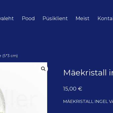
valeht
Pood
Püsiklient
Meist
Konta
ke (5*3 cm)
Mäekristall i
15,00
€
MÄEKRISTALL INGEL VÄ