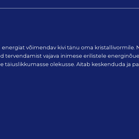
 energiat võimendav kivi tänu oma kristallivormile. N
tud tervendamist vajava inimese erilistele energin
ige täiuslikkumasse olekusse. Aitab keskenduda ja p