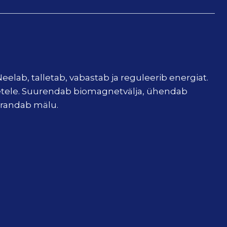
eelab, talletab, vabastab ja reguleerib energiat.
õuetele. Suurendab biomagnetvälja, ühendab
arandab mälu.