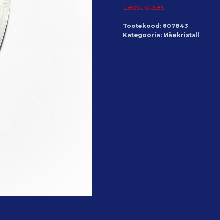
Laost otsas
Tootekood:
807843
Kategooria:
Mäekristall