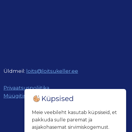
Üldmeil:
loits@loitsukeller.ee
Privaatsuspoliitika
Müügitingimused
Küpsised
Meie veebileht kasutab küpsiseid, et
pakkuda sulle paremat ja
asjakohasemat sirvimiskogemust.