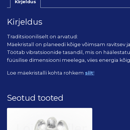
Kirjeldus
Kirjeldus
Traditsiooniliselt on arvatud:
Mäekristall on planeedi kõige võimsam ravitsev ja
Töötab vibratsioonide tasandil, mis on häälesta
füüsilise dimensiooni meelega, viies energia kõ
Loe mäekristalli kohta rohkem
siit
!
Seotud tooted