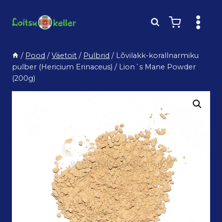
Skip
to
content
/
Pood
/
Väetoit
/
Pulbrid
/
Lõvilakk-korallnarmiku
pulber (Hericium Erinaceus) / Lion´s Mane Powder
(200g)