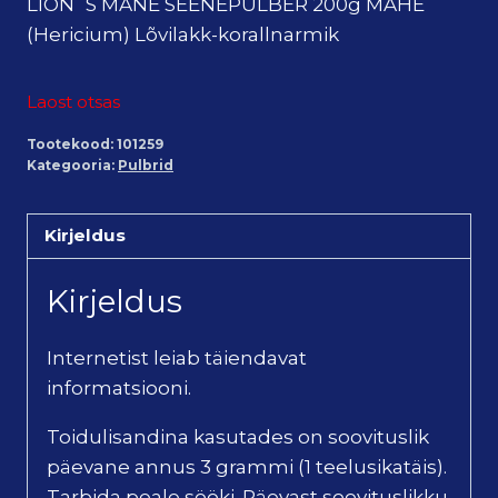
LION´S MANE SEENEPULBER 200g MAHE
(Hericium) Lõvilakk-korallnarmik
Laost otsas
Tootekood:
101259
Kategooria:
Pulbrid
Kirjeldus
Kirjeldus
Internetist leiab täiendavat
informatsiooni.
Toidulisandina kasutades on soovituslik
päevane annus 3 grammi (1 teelusikatäis).
Tarbida peale sööki. Päevast soovituslikku