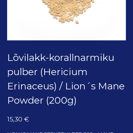
Lõvilakk-korallnarmiku
pulber (Hericium
Erinaceus) / Lion´s Mane
Powder (200g)
15,30
€