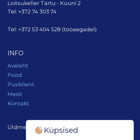
Loitsukeller Tartu - Küüni 2
Tel: +372 74 303 74
Tel: +372 53 404 528 (tööaegadel)
INFO
Avaleht
Pood
Püsiklient
Meist
Kontakt
Üldmeil:
loits@loitsukeller.ee
Küpsised