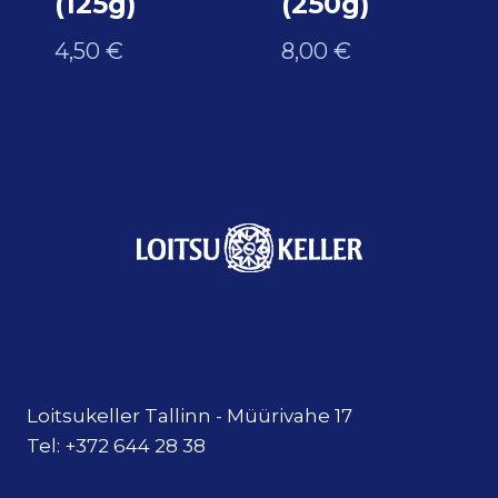
(125g)
(250g)
4,50
€
8,00
€
Loitsukeller Tallinn - Müürivahe 17
Tel: +372 644 28 38