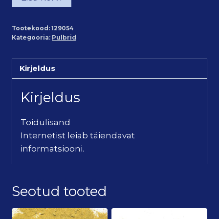
pulber
(125g)
Tootekood:
129054
kogus
Kategooria:
Pulbrid
Kirjeldus
Kirjeldus
Toidulisand
Internetist leiab täiendavat
informatsiooni.
Seotud tooted