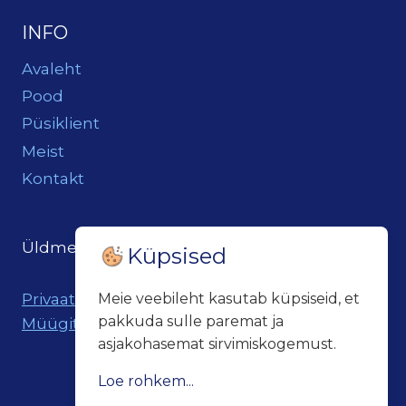
INFO
Avaleht
Pood
Püsiklient
Meist
Kontakt
Üldmeil:
loits@loitsukeller.ee
Küpsised
Privaatsuspoliitika
Meie veebileht kasutab küpsiseid, et
pakkuda sulle paremat ja
Müügitingimused
asjakohasemat sirvimiskogemust.
Loe rohkem...