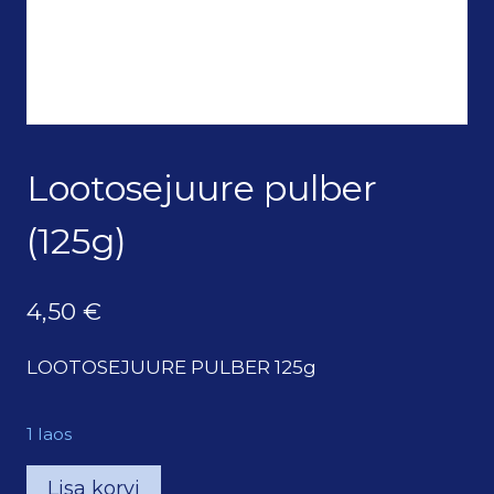
Lootosejuure pulber
(125g)
4,50
€
LOOTOSEJUURE PULBER 125g
1 laos
Lootosejuure
Lisa korvi