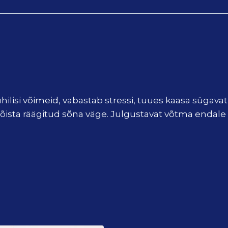
si võimeid, vabastab stressi, tuues kaasa sügavat ra
 mõista räägitud sõna väge. Julgustavat võtma endal