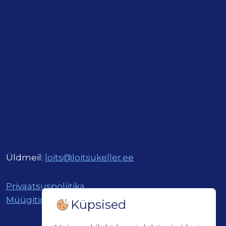
Üldmeil:
loits@loitsukeller.ee
Privaatsuspoliitika
Müügitingimused
Küpsised