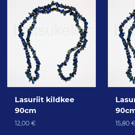
Lasuriit kildkee
Lasur
90cm
90c
12,00
€
15,80