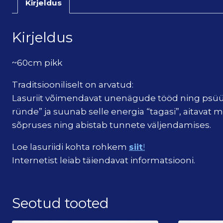
Kirjeldus
Kirjeldus
~60cm pikk
Traditsiooniliselt on arvatud:
Lasuriit võimendavat unenägude tööd ning psüühili
ründe” ja suunab selle energia “tagasi”, aitavat
sõpruses ning abistab tunnete väljendamises.
Loe lasuriidi kohta rohkem
siit
!
Internetist leiab täiendavat informatsiooni.
Seotud tooted