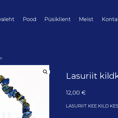
valeht
Pood
Püsiklient
Meist
Konta
cm
Lasuriit kil
12,00
€
LASURIIT KEE KILD K