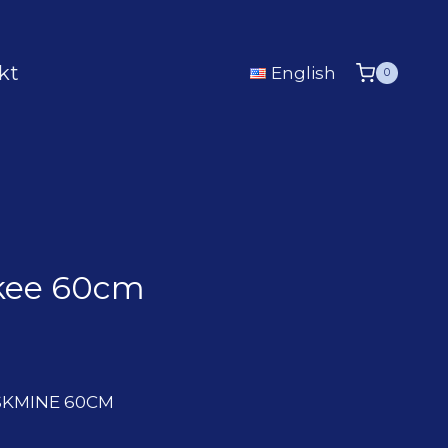
kt
English
0
dkee 60cm
ESKMINE 60CM