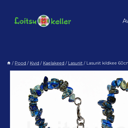
Skip
to
content
A
/
Pood
/
Kivid
/
Kaelakeed
/
Lasuriit
/
Lasuriit kildkee 60