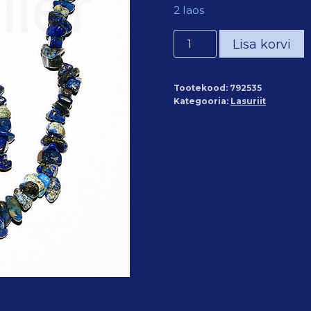
2 laos
Lasuriit
Lisa korvi
kildkee
60cm
Tootekood:
792535
kogus
Kategooria:
Lasuriit