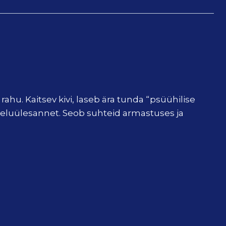
hu. Kaitsev kivi, laseb ära tunda “psüühilise
e eluülesannet. Seob suhteid armastuses ja