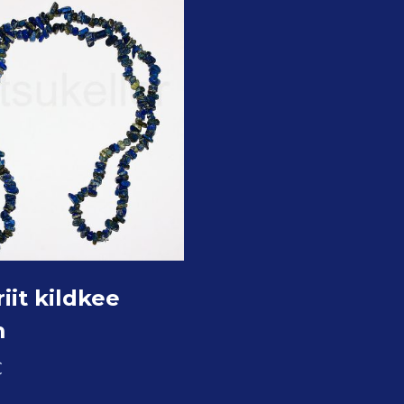
iit kildkee
m
€