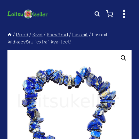
Skip
to
content
/
Pood
/
Kivid
/
Käevõrud
/
Lasuriit
/
Lasuriit
kildkäevõru “extra” kvaliteet!