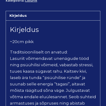
Kategooria:
Lasuriit
Kirjeldus
Kirjeldus
~20cm pikk
Traditsiooniliselt on arvatud:
Lasuriit võimendavat unenägude tööd
ning psüühilisi võimeid, vabastab stressi,
tuues kaasa sügavat rahu. Kaitsev kivi,
laseb ära tunda “psüühilise ründe” ja
suunab selle energia “tagasi”, aitavat
mõista räägitud sõna väge. Julgustavat
võtma endale eluülesannet. Seob suhteid
armastuses ja sõpruses ning abistab