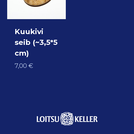
Kuukivi
seib (~3,5*5
cm)
7,00
€