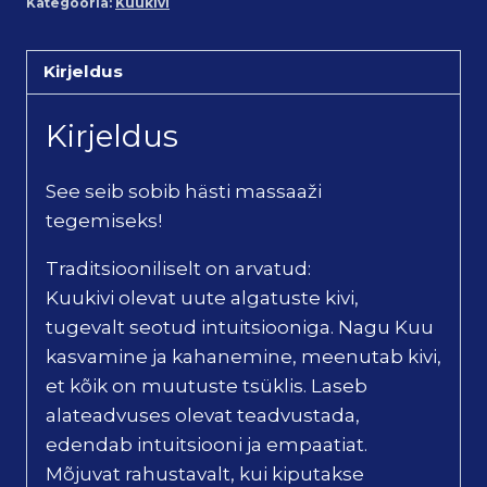
Kategooria:
Kuukivi
Kirjeldus
Kirjeldus
See seib sobib hästi massaaži
tegemiseks!
Traditsiooniliselt on arvatud:
Kuukivi olevat uute algatuste kivi,
tugevalt seotud intuitsiooniga. Nagu Kuu
kasvamine ja kahanemine, meenutab kivi,
et kõik on muutuste tsüklis. Laseb
alateadvuses olevat teadvustada,
edendab intuitsiooni ja empaatiat.
Mõjuvat rahustavalt, kui kiputakse