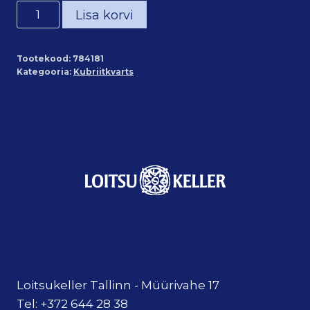
Kubriitkvarts
Lisa korvi
lihvitud
(~1,5*3
Tootekood:
784181
cm)
Kategooria:
Kubriitkvarts
kogus
Loitsukeller Tallinn - Müürivahe 17
Tel: +372 644 28 38