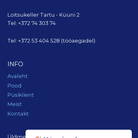
Loitsukeller Tartu - Küüni 2
Tel: +372 74 303 74
Tel: +372 53 404 528 (tööaegadel)
INFO
Avaleht
Pood
Püsiklient
Meist
Kontakt
Üldmeil:
loits@loitsukeller.ee