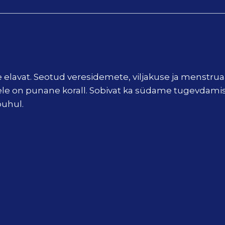
lavat. Seotud veresidemete, viljakuse ja menstruaalts
le on punane korall. Sobivat ka südame tugevdamisek
puhul.