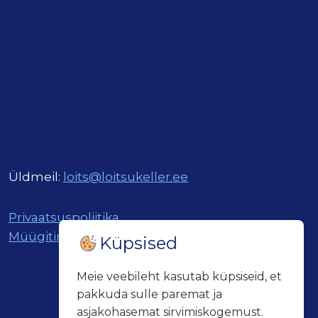
Üldmeil:
loits@loitsukeller.ee
Privaatsuspoliitika
Müügitingimused
Küpsised
Meie veebileht kasutab küpsiseid, et
pakkuda sulle paremat ja
asjakohasemat sirvimiskogemust.