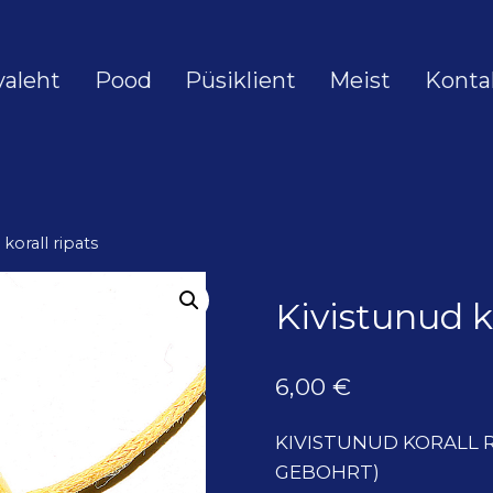
valeht
Pood
Püsiklient
Meist
Konta
 korall ripats
Kivistunud ko
6,00
€
KIVISTUNUD KORALL R
GEBOHRT)