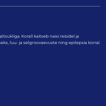
ükliga. Korall kaitseb naisi reisidel ja
s, luu- ja selgroovaevuste ning epilepsia korral.