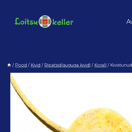
Skip
to
content
A
/
Pood
/
Kivid
/
Ripatsid(auguga kivid)
/
Korall
/
Kivistunud