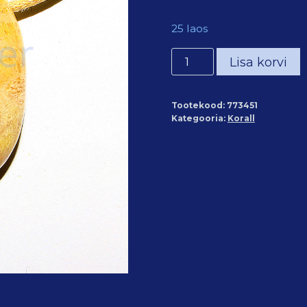
25 laos
Kivistunud
Lisa korvi
korall
ripats
Tootekood:
773451
kogus
Kategooria:
Korall