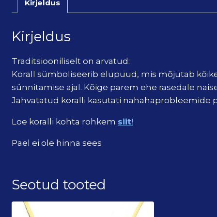
Kirjeldus
Kirjeldus
Traditsiooniliselt on arvatud:
Korall sümboliseerib elupuud, mis mõjutab kõike e
sünnitamise ajal. Kõige parem ehe rasedale naise
Jahvatatud koralli kasutati nahahaprobleemide 
Loe koralli kohta rohkem
siit
!
Pael ei ole hinna sees
Seotud tooted