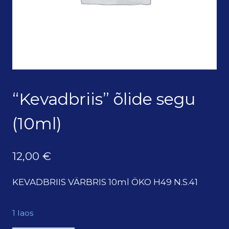
“Kevadbriis” õlide segu
(10ml)
12,00
€
KEVADBRIIS VÄRBRIS 10ml ÖKO H49 N.S.41
1 laos