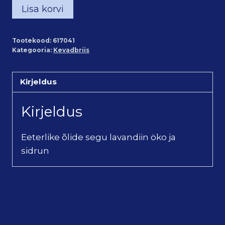
"Kevadbriis"
Lisa korvi
õlide
segu
Tootekood:
617041
(10ml)
Kategooria:
Kevadbriis
kogus
Kirjeldus
Kirjeldus
Eeterlike õlide segu lavandiin öko ja
sidrun