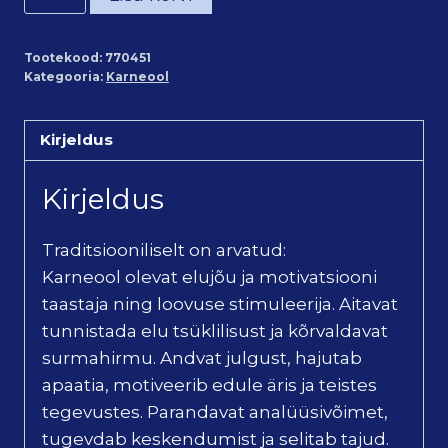
ripats
(~2,2*2,8
Tootekood:
770451
cm)
Kategooria:
Karneool
kogus
Kirjeldus
Kirjeldus
Traditsiooniliselt on arvatud:
Karneool olevat elujõu ja motivatsiooni
taastaja ning loovuse stimuleerija. Aitavat
tunnistada elu tsüklilisust ja kõrvaldavat
surmahirmu. Andvat julgust, hajutab
apaatia, motiveerib edule äris ja teistes
tegevustes. Parandavat analüüsivõimet,
tugevdab keskendumist ja selitab tajud.