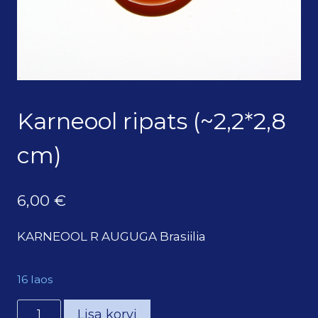
Karneool ripats (~2,2*2,8
cm)
6,00
€
KARNEOOL R AUGUGA Brasiilia
16 laos
Karneool
Lisa korvi