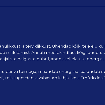
ahulikkust ja terviklikkust. Ühendab kõiki teie elu kü
de mäletamist. Annab meelekindlust kõigi püüdluste
ajaliste haiguste puhul, andes sellele uut energiat.
timuleeriva toimega, maandab energiaid, parandab eb
”, mis tugevdab ja vabastab kahjulikest “mürkidest”