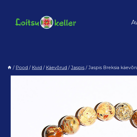
Skip
to
content
A
/
Pood
/
Kivid
/
Käevõrud
/
Jaspis
/
Jaspis Breksia käevõ