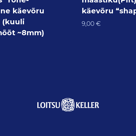
ne käevõru
käevõru “sha
(kuuli
9,00
€
mõõt ~8mm)