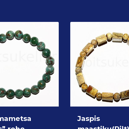
mametsa
Jaspis
s” rohe-
maastiku(Pilt