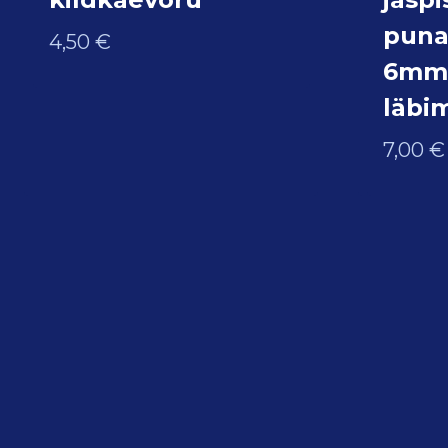
puna
4,50
€
6mm 
läbi
7,00
€