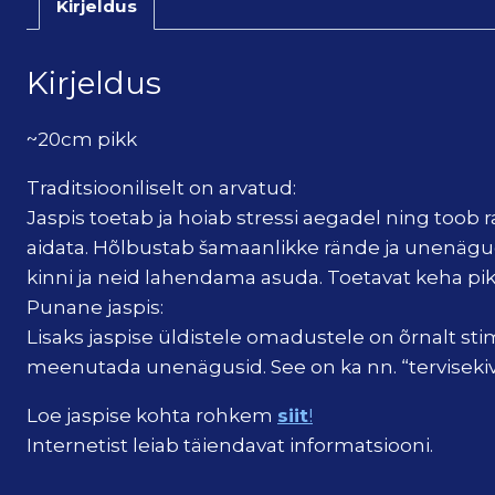
Kirjeldus
Kirjeldus
~20cm pikk
Traditsiooniliselt on arvatud:
Jaspis toetab ja hoiab stressi aegadel ning toob r
aidata. Hõlbustab šamaanlikke rände ja unenägu
kinni ja neid lahendama asuda. Toetavat keha pika
Punane jaspis:
Lisaks jaspise üldistele omadustele on õrnalt s
meenutada unenägusid. See on ka nn. “tervisekivi
Loe jaspise kohta rohkem
siit
!
Internetist leiab täiendavat informatsiooni.