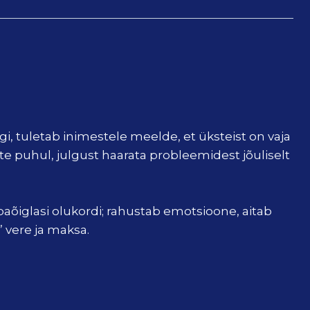
lgi, tuletab inimestele meelde, et üksteist on vaja
 puhul, julgust haarata probleemidest jõuliselt
aõiglasi olukordi; rahustab emotsioone, aitab
 vere ja maksa.