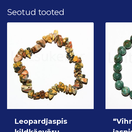
Seotud tooted
Leopardjaspis
“Vih
kildkäevõru
jaspi