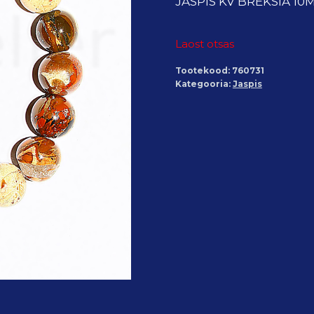
JASPIS KV BREKSIA 10
Laost otsas
Tootekood:
760731
Kategooria:
Jaspis