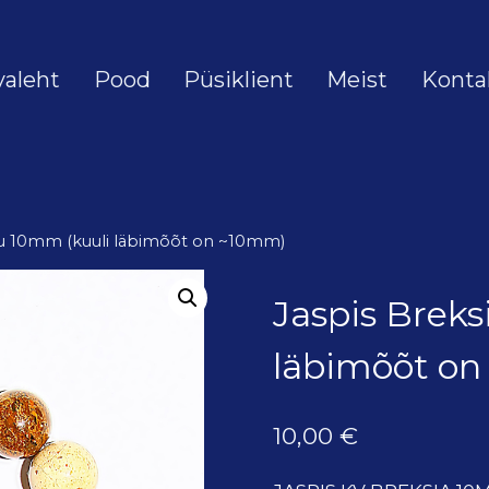
valeht
Pood
Püsiklient
Meist
Konta
ru 10mm (kuuli läbimõõt on ~10mm)
Jaspis Brek
läbimõõt o
10,00
€