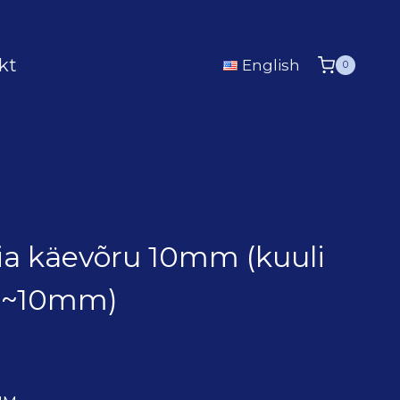
kt
English
0
sia käevõru 10mm (kuuli
n ~10mm)