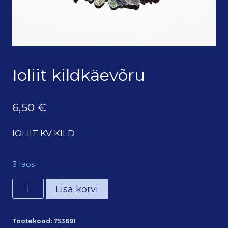
Ioliit kildkäevõru
6,50
€
IOLIIT KV KILD
3 laos
Ioliit
Lisa korvi
kildkäevõru
kogus
Tootekood:
753691