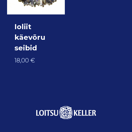
Ioliit
käevõru
seibid
18,00
€