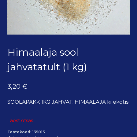
Himaalaja sool
jahvatatult (1 kg)
3,20
€
SOOLAPAKK 1KG JAHVAT. HIMAALAJA kilekotis
Laost otsas
Tootekood:
135013