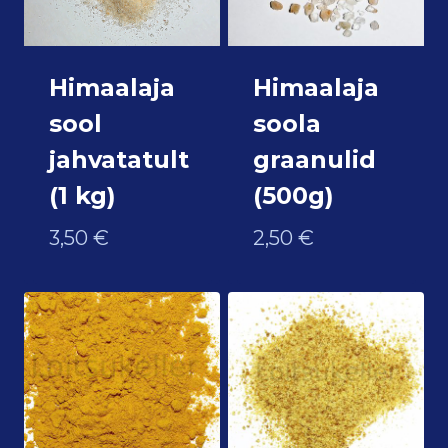
Himaalaja
Himaalaja
sool
soola
jahvatatult
graanulid
(1 kg)
(500g)
3,50
€
2,50
€