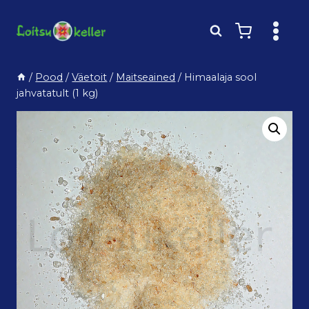
Skip
to
content
/
Pood
/
Väetoit
/
Maitseained
/
Himaalaja sool
jahvatatult (1 kg)