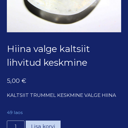
Hiina valge kaltsiit
lihvitud keskmine
5,00
€
KALTSIIT TRUMMEL KESKMINE VALGE HIINA
49 laos
Hiina
Lisa korvi