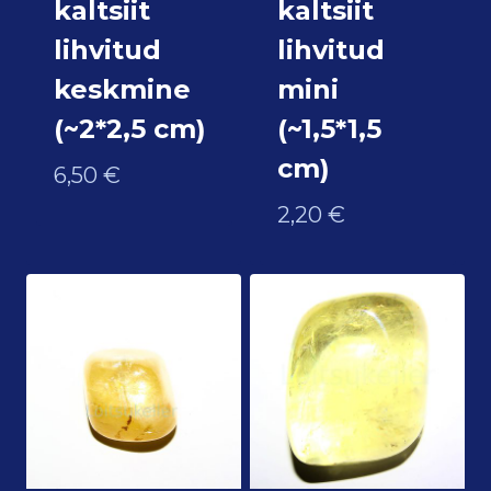
kaltsiit
kaltsiit
lihvitud
lihvitud
keskmine
mini
(~2*2,5 cm)
(~1,5*1,5
cm)
6,50
€
2,20
€