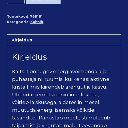
valge
kaltsiit
Tootekood:
768181
lihvitud
Kategooria:
Kaltsiit
keskmine
kogus
Kirjeldus
Kirjeldus
Kaltsiit on tugev energiavõimendaja ja –
puhastaja nii ruumis, kui kehas; aktiivne
kristall, mis kiirendab arengut ja kasvu.
Ühendab emotsioonid intellektiga,
võitleb laiskusega, aidates inimesel
muutuda energilisemaks kõikidel
tasanditel. Rahustab meelt, stimuleerib
taipamist ja virgutab mälu. Leevendab