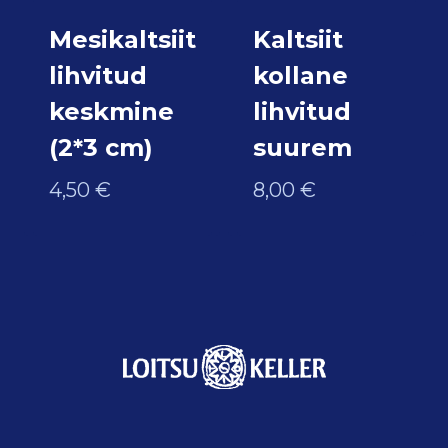
Mesikaltsiit
Kaltsiit
lihvitud
kollane
keskmine
lihvitud
(2*3 cm)
suurem
4,50
€
8,00
€